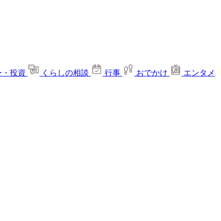
ー・投資
くらしの相談
行事
おでかけ
エンタメ