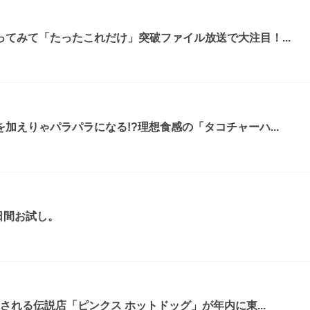
てみて「たったこれだけ」突破ファイル放送で大注目！...
加えりゃパラパラになる!?理想食感の「タコチャーハ...
日間お試し。
される伝説店「ピンクス ホットドッグ」が年内に東...