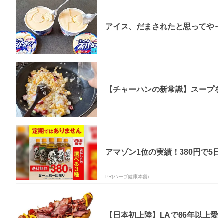
アイス、だまされたと思ってやっ
【チャーハンの新常識】スープを
アマゾン1位の実績！380円で5
PR(ハーブ健康本舗)
【日本初上陸】LAで86年以上愛