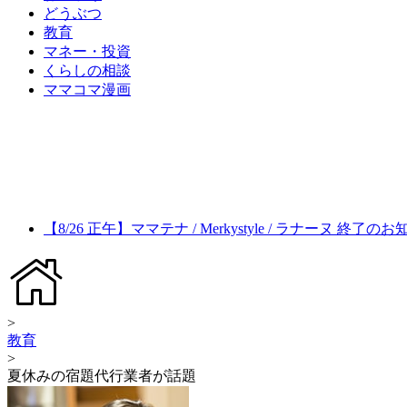
どうぶつ
教育
マネー・投資
くらしの相談
ママコマ漫画
【8/26 正午】ママテナ / Merkystyle / ラナーヌ 終了の
>
教育
>
夏休みの宿題代行業者が話題