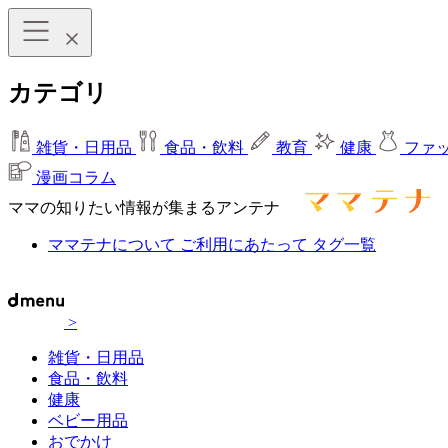
カテゴリ
雑貨・日用品
食品・飲料
教育
健康
ファ
漫画コラム
ママの知りたい情報が集まるアンテナ
ママテナについて
ご利用にあたって
タグ一覧
>
雑貨・日用品
食品・飲料
健康
ベビー用品
おでかけ