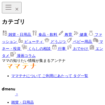
カテゴリ
雑貨・日用品
食品・飲料
教育
健康
ファ
ッション
ビューティ
どうぶつ
ベビー用品
マ
ネー・投資
くらしの相談
行事
おでかけ
エン
タメ
漫画コラム
ママの知りたい情報が集まるアンテナ
ママテナについて
ご利用にあたって
タグ一覧
>
雑貨・日用品