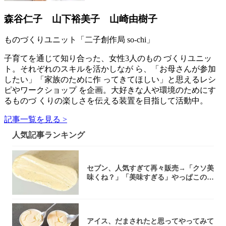
森谷仁子 山下裕美子 山崎由樹子
ものづくりユニット「二子創作局 so-chi」
子育てを通じて知り合った、女性3人のもの づくりユニッ
ト。それぞれのスキルを活かしなが ら、「お母さんが参加
したい」「家族のために作 ってきてほしい」と思えるレシ
ピやワークショップ を企画。大好きな人や環境のためにす
るものづ くりの楽しさを伝える装置を目指して活動中。
記事一覧を見る >
人気記事ランキング
セブン、人気すぎて再々販売→「クソ美
味くね？」「美味すぎる」やっぱこのク
オリティ...
アイス、だまされたと思ってやってみて