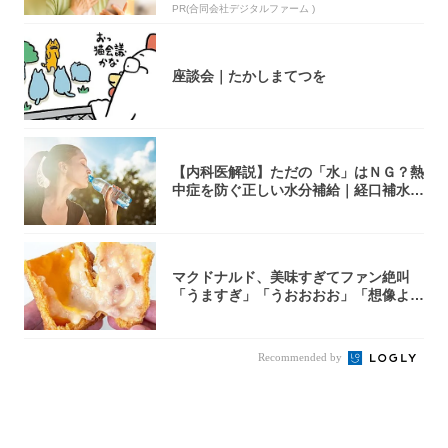
PR(合同会社デジタルファーム )
座談会｜たかしまてつを
【内科医解説】ただの「水」はＮＧ？熱
中症を防ぐ正しい水分補給｜経口補水
液・スポド...
マクドナルド、美味すぎてファン絶叫
「うますぎ」「うおおおお」「想像より
全然美味か...
Recommended by