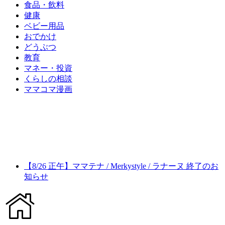
食品・飲料
健康
ベビー用品
おでかけ
どうぶつ
教育
マネー・投資
くらしの相談
ママコマ漫画
【8/26 正午】ママテナ / Merkystyle / ラナーヌ 終了のお
知らせ