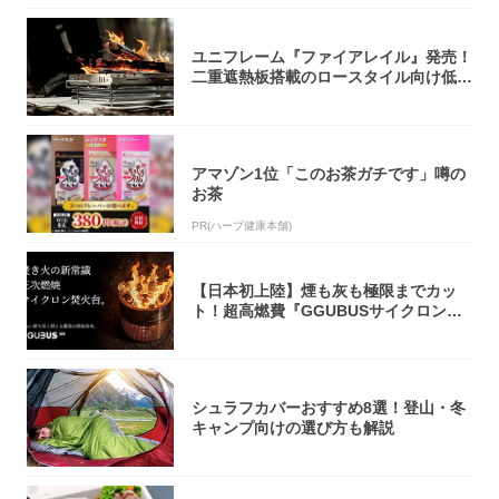
ユニフレーム『ファイアレイル』発売！
二重遮熱板搭載のロースタイル向け低型
焚き火台
アマゾン1位「このお茶ガチです」噂の
お茶
PR(ハーブ健康本舗)
【日本初上陸】煙も灰も極限までカッ
ト！超高燃費『GGUBUSサイクロン焚
火台』が...
シュラフカバーおすすめ8選！登山・冬
キャンプ向けの選び方も解説