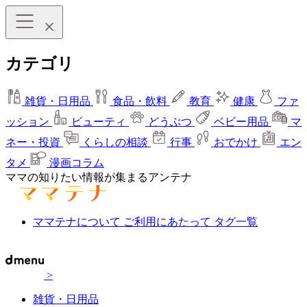
カテゴリ
雑貨・日用品
食品・飲料
教育
健康
ファ
ッション
ビューティ
どうぶつ
ベビー用品
マ
ネー・投資
くらしの相談
行事
おでかけ
エン
タメ
漫画コラム
ママの知りたい情報が集まるアンテナ
ママテナについて
ご利用にあたって
タグ一覧
>
雑貨・日用品