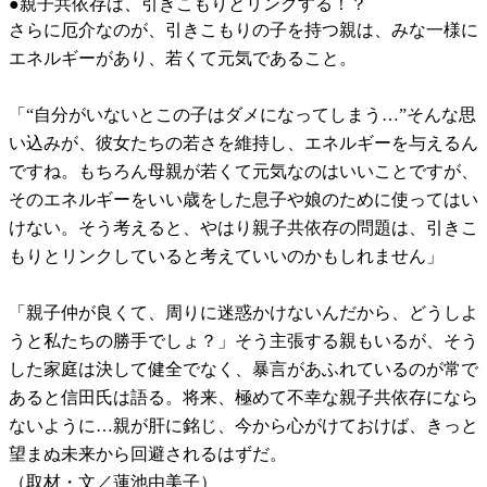
●親子共依存は、引きこもりとリンクする！？
さらに厄介なのが、引きこもりの子を持つ親は、みな一様に
エネルギーがあり、若くて元気であること。
「“自分がいないとこの子はダメになってしまう…”そんな思
い込みが、彼女たちの若さを維持し、エネルギーを与えるん
ですね。もちろん母親が若くて元気なのはいいことですが、
そのエネルギーをいい歳をした息子や娘のために使ってはい
けない。そう考えると、やはり親子共依存の問題は、引きこ
もりとリンクしていると考えていいのかもしれません」
「親子仲が良くて、周りに迷惑かけないんだから、どうしよ
うと私たちの勝手でしょ？」そう主張する親もいるが、そう
した家庭は決して健全でなく、暴言があふれているのが常で
あると信田氏は語る。将来、極めて不幸な親子共依存になら
ないように…親が肝に銘じ、今から心がけておけば、きっと
望まぬ未来から回避されるはずだ。
（取材・文／蓮池由美子）