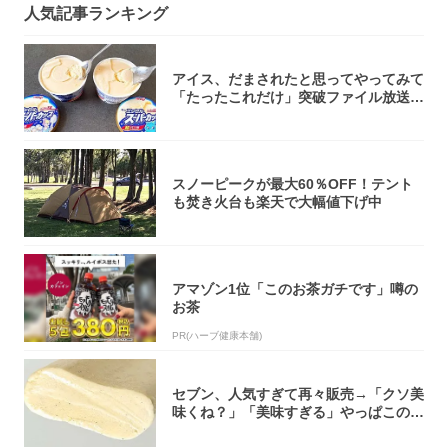
人気記事ランキング
アイス、だまされたと思ってやってみて
「たったこれだけ」突破ファイル放送で
大注目！...
スノーピークが最大60％OFF！テント
も焚き火台も楽天で大幅値下げ中
アマゾン1位「このお茶ガチです」噂の
お茶
PR(ハーブ健康本舗)
セブン、人気すぎて再々販売→「クソ美
味くね？」「美味すぎる」やっぱこのク
オリティ...