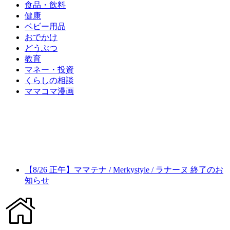
食品・飲料
健康
ベビー用品
おでかけ
どうぶつ
教育
マネー・投資
くらしの相談
ママコマ漫画
【8/26 正午】ママテナ / Merkystyle / ラナーヌ 終了のお
知らせ