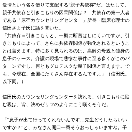
愛情という名を借りて支配する“親子共依存”だ。はたして、
親子共依存と引きこもりの因果関係は？ 共依存の第一人者
である「原宿カウンセリングセンター」所長・臨床心理士の
信田さよ子氏に話を聞いた。
「共依存＝引きこもりと、一概に断言はしにくいですが、引
きこもりによって、さらに共依存関係が強化されるというこ
とは言えます。特に多く見られるのは、高齢の母親と独身の
息子のケース。介護の現場で悲惨な事件に至る多くがこのパ
ターンですし、何ともグロテスクな親子関係と言えます。で
も、今現在、全国にたくさん存在するんですよ」（信田氏。
以下同。）
信田氏のカウンセリングセンターを訪れる、引きこもりに悩
む親は、皆、決めゼリフのようにこう嘆くそうだ。
「“息子が出て行ってくれないんです…先生どうしたらいい
ですか？”と、みなさん開口一番そうおっしゃいますね。子