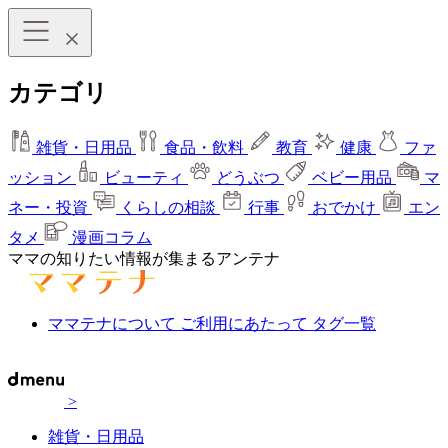
カテゴリ
雑貨・日用品
食品・飲料
教育
健康
ファ
ッション
ビューティ
どうぶつ
ベビー用品
マ
ネー・投資
くらしの相談
行事
おでかけ
エン
タメ
漫画コラム
ママの知りたい情報が集まるアンテナ
ママテナについて
ご利用にあたって
タグ一覧
>
雑貨・日用品