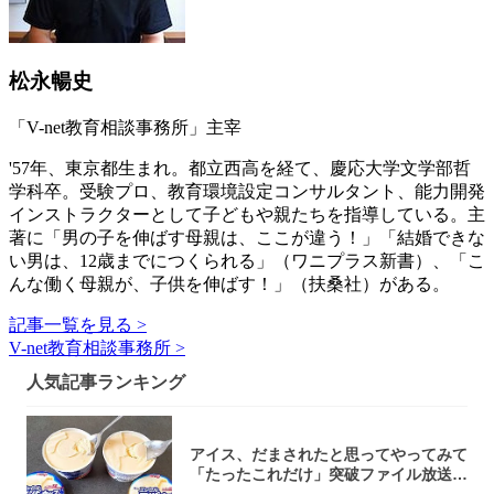
松永暢史
「V-net教育相談事務所」主宰
'57年、東京都生まれ。都立西高を経て、慶応大学文学部哲
学科卒。受験プロ、教育環境設定コンサルタント、能力開発
インストラクターとして子どもや親たちを指導している。主
著に「男の子を伸ばす母親は、ここが違う！」「結婚できな
い男は、12歳までにつくられる」（ワニプラス新書）、「こ
んな働く母親が、子供を伸ばす！」（扶桑社）がある。
記事一覧を見る >
V-net教育相談事務所 >
人気記事ランキング
アイス、だまされたと思ってやってみて
「たったこれだけ」突破ファイル放送で