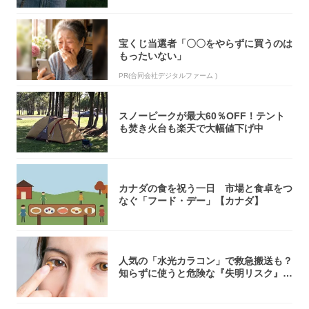
宝くじ当選者「〇〇をやらずに買うのは
もったいない」
PR(合同会社デジタルファーム )
スノーピークが最大60％OFF！テント
も焚き火台も楽天で大幅値下げ中
カナダの食を祝う一日 市場と食卓をつ
なぐ「フード・デー」【カナダ】
人気の「水光カラコン」で救急搬送も？
知らずに使うと危険な『失明リスク』と
医師が教...