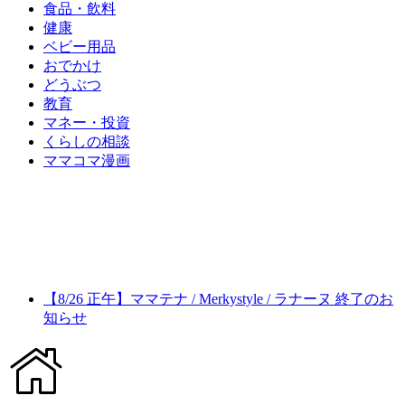
食品・飲料
健康
ベビー用品
おでかけ
どうぶつ
教育
マネー・投資
くらしの相談
ママコマ漫画
【8/26 正午】ママテナ / Merkystyle / ラナーヌ 終了のお
知らせ