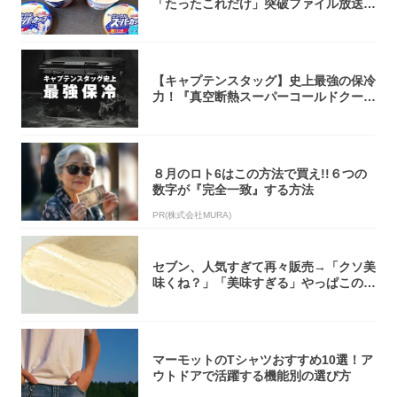
「たったこれだけ」突破ファイル放送で
大注目！...
【キャプテンスタッグ】史上最強の保冷
力！『真空断熱スーパーコールドクーラ
ーボック...
８月のロト6はこの方法で買え!!６つの
数字が『完全一致』する方法
PR(株式会社MURA)
セブン、人気すぎて再々販売→「クソ美
味くね？」「美味すぎる」やっぱこのク
オリティ...
マーモットのTシャツおすすめ10選！ア
ウトドアで活躍する機能別の選び方