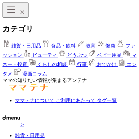
カテゴリ
雑貨・日用品
食品・飲料
教育
健康
ファ
ッション
ビューティ
どうぶつ
ベビー用品
マ
ネー・投資
くらしの相談
行事
おでかけ
エン
タメ
漫画コラム
ママの知りたい情報が集まるアンテナ
ママテナについて
ご利用にあたって
タグ一覧
>
雑貨・日用品