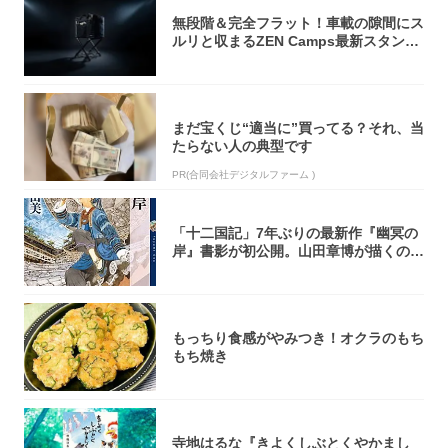
無段階＆完全フラット！車載の隙間にス
ルリと収まるZEN Camps最新スタンド
が...
まだ宝くじ“適当に”買ってる？それ、当
たらない人の典型です
PR(合同会社デジタルファーム )
「十二国記」7年ぶりの最新作『幽冥の
岸』書影が初公開。山田章博が描くのは
謎めいた...
もっちり食感がやみつき！オクラのもち
もち焼き
寺地はるな『きよくしぶとくやかまし