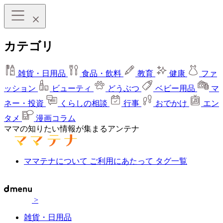
カテゴリ
雑貨・日用品
食品・飲料
教育
健康
ファ
ッション
ビューティ
どうぶつ
ベビー用品
マ
ネー・投資
くらしの相談
行事
おでかけ
エン
タメ
漫画コラム
ママの知りたい情報が集まるアンテナ
ママテナについて
ご利用にあたって
タグ一覧
>
雑貨・日用品