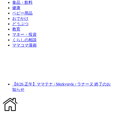
食品・飲料
健康
ベビー用品
おでかけ
どうぶつ
教育
マネー・投資
くらしの相談
ママコマ漫画
【8/26 正午】ママテナ / Merkystyle / ラナーヌ 終了のお
知らせ