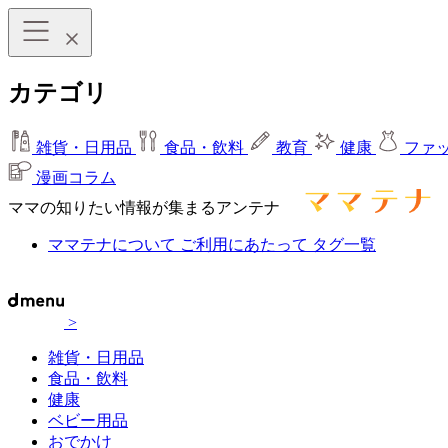
カテゴリ
雑貨・日用品
食品・飲料
教育
健康
ファ
漫画コラム
ママの知りたい情報が集まるアンテナ
ママテナについて
ご利用にあたって
タグ一覧
>
雑貨・日用品
食品・飲料
健康
ベビー用品
おでかけ