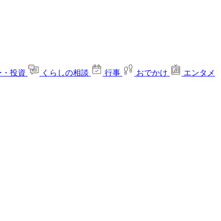
ー・投資
くらしの相談
行事
おでかけ
エンタメ