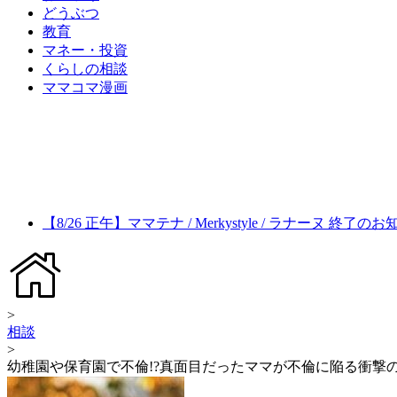
どうぶつ
教育
マネー・投資
くらしの相談
ママコマ漫画
【8/26 正午】ママテナ / Merkystyle / ラナーヌ 終了の
>
相談
>
幼稚園や保育園で不倫!?真面目だったママが不倫に陥る衝撃