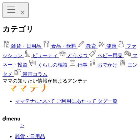
カテゴリ
雑貨・日用品
食品・飲料
教育
健康
ファ
ッション
ビューティ
どうぶつ
ベビー用品
マ
ネー・投資
くらしの相談
行事
おでかけ
エン
タメ
漫画コラム
ママの知りたい情報が集まるアンテナ
ママテナについて
ご利用にあたって
タグ一覧
>
雑貨・日用品