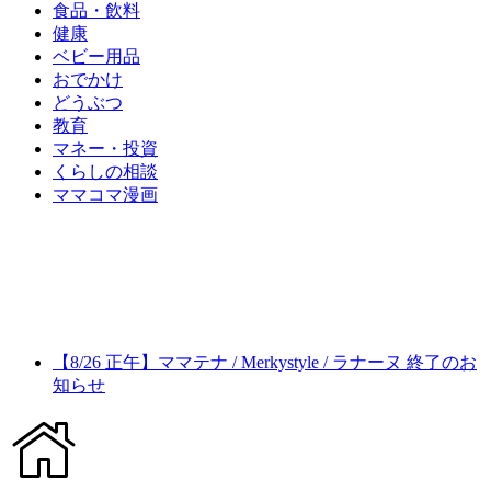
食品・飲料
健康
ベビー用品
おでかけ
どうぶつ
教育
マネー・投資
くらしの相談
ママコマ漫画
【8/26 正午】ママテナ / Merkystyle / ラナーヌ 終了のお
知らせ