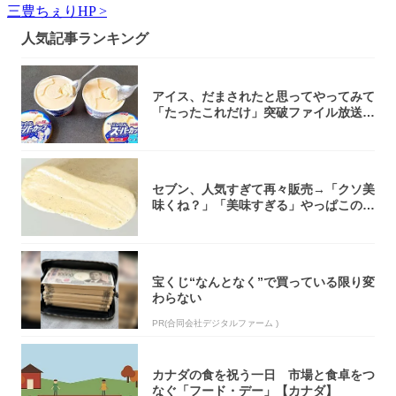
三豊ちぇりHP >
人気記事ランキング
アイス、だまされたと思ってやってみて
「たったこれだけ」突破ファイル放送で
大注目！...
セブン、人気すぎて再々販売→「クソ美
味くね？」「美味すぎる」やっぱこのク
オリティ...
宝くじ“なんとなく”で買っている限り変
わらない
PR(合同会社デジタルファーム )
カナダの食を祝う一日 市場と食卓をつ
なぐ「フード・デー」【カナダ】