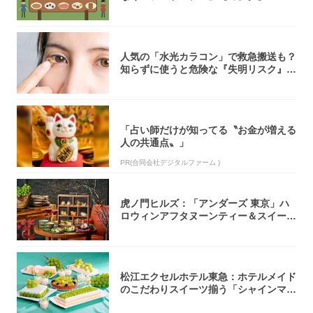
人気の「水光カラコン」で救急搬送も？
知らずに使うと危険な『失明リスク』と
医師が教...
「占い師だけが知ってる〝お金が増える
人の共通点〟」
PR(合同会社デジタルファーム )
虎ノ門ヒルズ：「アンダーズ 東京」ハ
ロウィンアフタヌーンティー＆スイーツ
コレクシ...
松江エクセルホテル東急：ホテルメイド
のこだわりスイーツ揃う「シャインマス
カットの...