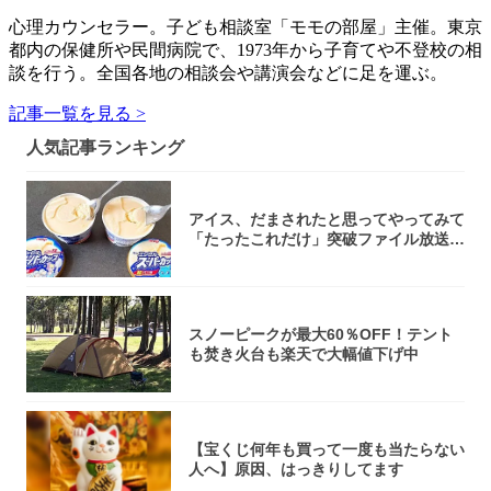
心理カウンセラー。子ども相談室「モモの部屋」主催。東京
都内の保健所や民間病院で、1973年から子育てや不登校の相
談を行う。全国各地の相談会や講演会などに足を運ぶ。
記事一覧を見る >
人気記事ランキング
アイス、だまされたと思ってやってみて
「たったこれだけ」突破ファイル放送で
大注目！...
スノーピークが最大60％OFF！テント
も焚き火台も楽天で大幅値下げ中
【宝くじ何年も買って一度も当たらない
人へ】原因、はっきりしてます