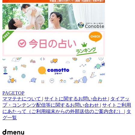
PAGETOP
ママテナについて
|
サイトに関するお問い合わせ
|
タイアッ
プ・コンテンツ配信等に関するお問い合わせ
|
サイトご利用
にあたって（ご利用端末からの外部送信のご案内含む）
|
タ
グ一覧