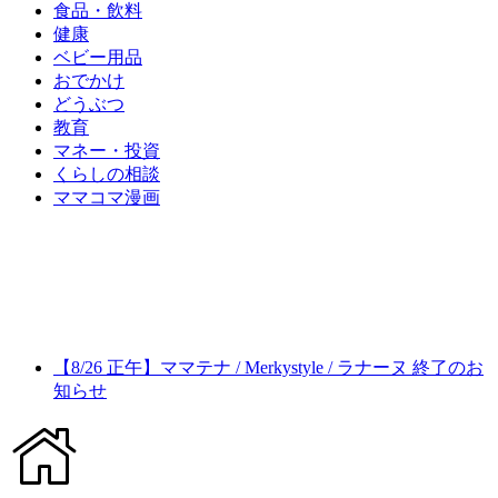
食品・飲料
健康
ベビー用品
おでかけ
どうぶつ
教育
マネー・投資
くらしの相談
ママコマ漫画
【8/26 正午】ママテナ / Merkystyle / ラナーヌ 終了のお
知らせ