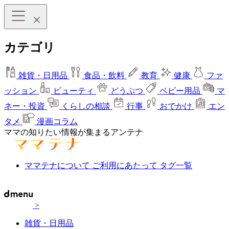
カテゴリ
雑貨・日用品
食品・飲料
教育
健康
ファ
ッション
ビューティ
どうぶつ
ベビー用品
マ
ネー・投資
くらしの相談
行事
おでかけ
エン
タメ
漫画コラム
ママの知りたい情報が集まるアンテナ
ママテナについて
ご利用にあたって
タグ一覧
>
雑貨・日用品