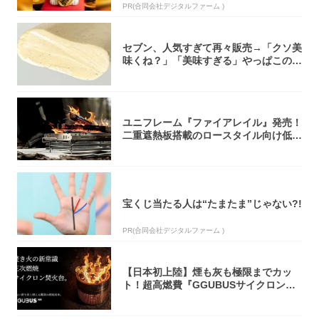
PR(合同会社デジタルファーム )
セブン、人気すぎて再々販売→「クソ美
味くね？」「美味すぎる」やっぱこのク
オリティ...
ユニフレーム『ファイアレイル』発売！
二重遮熱板搭載のロースタイル向け低型
焚き火台
宝くじ当たる人は“たまたま”じゃない?!
PR(合同会社デジタルファーム )
【日本初上陸】煙も灰も極限までカッ
ト！超高燃費『GGUBUSサイクロン焚
火台』が...