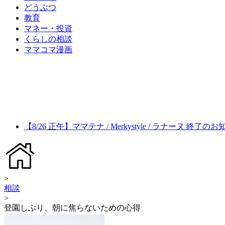
どうぶつ
教育
マネー・投資
くらしの相談
ママコマ漫画
【8/26 正午】ママテナ / Merkystyle / ラナーヌ 終了の
>
相談
>
登園しぶり、朝に焦らないための心得