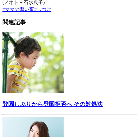
(ノオト＋石水典子)
#
ママの習い事
#
しつけ
関連記事
登園しぶりから登園拒否へ その対処法