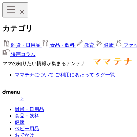
カテゴリ
雑貨・日用品
食品・飲料
教育
健康
ファ
漫画コラム
ママの知りたい情報が集まるアンテナ
ママテナについて
ご利用にあたって
タグ一覧
>
雑貨・日用品
食品・飲料
健康
ベビー用品
おでかけ