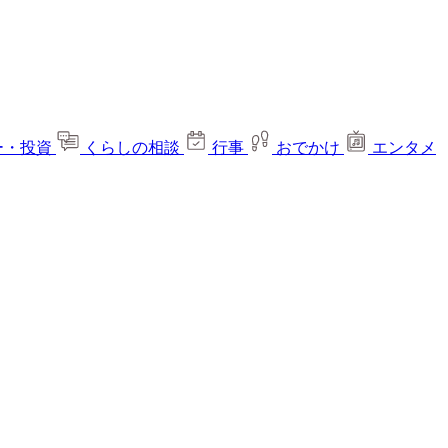
ー・投資
くらしの相談
行事
おでかけ
エンタメ