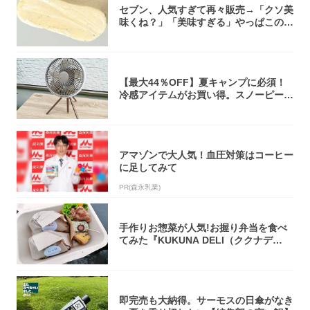
セブン、人気すぎて再々販売→「クソ美
味くね？」「美味すぎる」やっぱこのク
オリティ...
【最大44％OFF】夏キャンプに必須！
冷感アイテムがお買い得。スノーピー
ク・ロゴ...
アマゾンで大人気！血圧対策はコーヒー
に足してみて
PR(森永乳業)
手作りお惣菜が人気!お握り弁当を食べ
てみた『KUKUNA DELI（ククナデ
リ）...
即完売も大納得。サーモスの日傘がなき