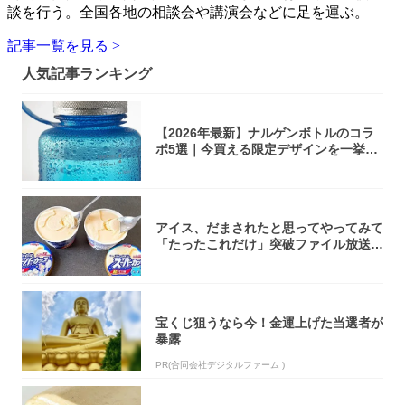
談を行う。全国各地の相談会や講演会などに足を運ぶ。
記事一覧を見る >
人気記事ランキング
【2026年最新】ナルゲンボトルのコラ
ボ5選｜今買える限定デザインを一挙紹
介！
アイス、だまされたと思ってやってみて
「たったこれだけ」突破ファイル放送で
大注目！...
宝くじ狙うなら今！金運上げた当選者が
暴露
PR(合同会社デジタルファーム )