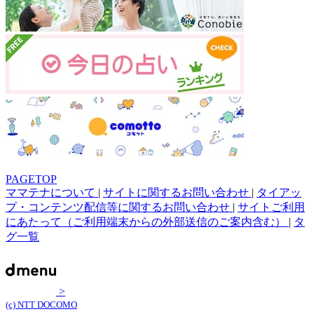
PAGETOP
ママテナについて
|
サイトに関するお問い合わせ
|
タイアッ
プ・コンテンツ配信等に関するお問い合わせ
|
サイトご利用
にあたって（ご利用端末からの外部送信のご案内含む）
|
タ
グ一覧
>
(c) NTT DOCOMO