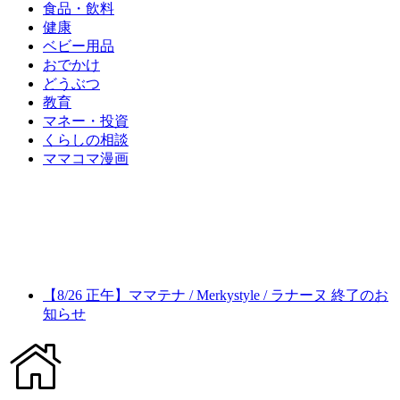
食品・飲料
健康
ベビー用品
おでかけ
どうぶつ
教育
マネー・投資
くらしの相談
ママコマ漫画
【8/26 正午】ママテナ / Merkystyle / ラナーヌ 終了のお
知らせ