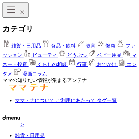
カテゴリ
雑貨・日用品
食品・飲料
教育
健康
ファ
ッション
ビューティ
どうぶつ
ベビー用品
マ
ネー・投資
くらしの相談
行事
おでかけ
エン
タメ
漫画コラム
ママの知りたい情報が集まるアンテナ
ママテナについて
ご利用にあたって
タグ一覧
>
雑貨・日用品