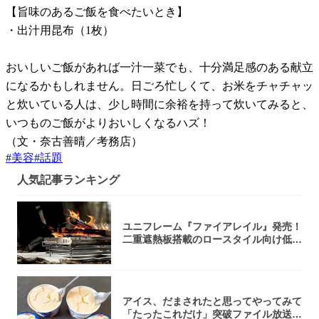
【旨味のあるご飯を食べたいとき】
・出汁用昆布（1枚）
おいしいご飯があれば一汁一菜でも、十分満足感のある献立
になるかもしれません。日ごろ忙しくて、お米をチャチャッ
と炊いている人は、少し時間に余裕を持って炊いてみると、
いつものご飯がよりおいしくなるハズ！
（文・奈古善晴／考務店）
#
美容
#
話題
人気記事ランキング
ユニフレーム『ファイアレイル』発売！
二重遮熱板搭載のロースタイル向け低型
焚き火台
アイス、だまされたと思ってやってみて
「たったこれだけ」突破ファイル放送で