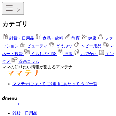
カテゴリ
雑貨・日用品
食品・飲料
教育
健康
ファ
ッション
ビューティ
どうぶつ
ベビー用品
マ
ネー・投資
くらしの相談
行事
おでかけ
エン
タメ
漫画コラム
ママの知りたい情報が集まるアンテナ
ママテナについて
ご利用にあたって
タグ一覧
>
雑貨・日用品