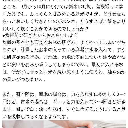
ところ。9月から10月にかけては新米の時期。普段通りに炊
くだけでも、ふっくらと甘みのある新米ですが、どうせなら
もっとおいしく炊きたいのがホンネ。どうすればご飯をより
おいしく炊くことができるのでしょうか？
●炊飯前の研ぎ方からおさらいしよう
炊飯の基本とも言えるお米の研ぎ方。よくやってしまいがち
なのが、計量したお米の入っている容器に水を入れて、すぐ
に研ぎ始める行為。これは、お米の表面についた油やぬかな
どの臭いをお米が吸収してしまうのでNG。最初に入れる水
は、研がずにサッとお米を洗い流すように使うと、油やぬか
の臭いがつきません。
また、研ぐ際は、新米の場合は、力を入れずにやさしく3～4
回ほど。古米の場合は、ギュッと力を入れて3～4回ほど研ぎ
ます。研いで白く濁った水は、すぐに捨てるようにすると臭
いを吸収しづらくなるようです。