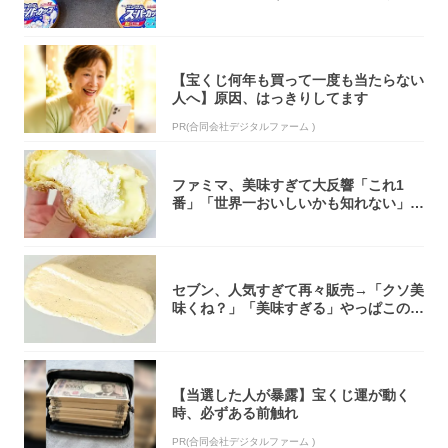
大注目！...
【宝くじ何年も買って一度も当たらない
人へ】原因、はっきりしてます
PR(合同会社デジタルファーム )
ファミマ、美味すぎて大反響「これ1
番」「世界一おいしいかも知れない」
「飲めそう」
セブン、人気すぎて再々販売→「クソ美
味くね？」「美味すぎる」やっぱこのク
オリティ...
【当選した人が暴露】宝くじ運が動く
時、必ずある前触れ
PR(合同会社デジタルファーム )