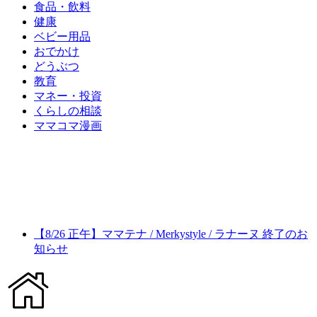
食品・飲料
健康
ベビー用品
おでかけ
どうぶつ
教育
マネー・投資
くらしの相談
ママコマ漫画
【8/26 正午】ママテナ / Merkystyle / ラナーヌ 終了のお
知らせ