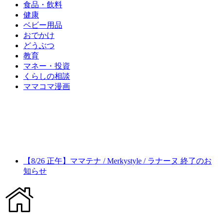
食品・飲料
健康
ベビー用品
おでかけ
どうぶつ
教育
マネー・投資
くらしの相談
ママコマ漫画
【8/26 正午】ママテナ / Merkystyle / ラナーヌ 終了のお
知らせ