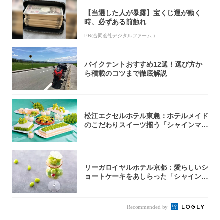
【当選した人が暴露】宝くじ運が動く
時、必ずある前触れ
PR(合同会社デジタルファーム )
バイクテントおすすめ12選！選び方か
ら積載のコツまで徹底解説
松江エクセルホテル東急：ホテルメイド
のこだわりスイーツ揃う「シャインマス
カットの...
リーガロイヤルホテル京都：愛らしいシ
ョートケーキをあしらった「シャインマ
スカット...
Recommended by