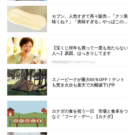
セブン、人気すぎて再々販売→「クソ美
味くね？」「美味すぎる」やっぱこのク
オリティ...
【宝くじ何年も買って一度も当たらない
人へ】原因、はっきりしてます
PR(合同会社デジタルファーム )
スノーピークが最大60％OFF！テント
も焚き火台も楽天で大幅値下げ中
カナダの食を祝う一日 市場と食卓をつ
なぐ「フード・デー」【カナダ】