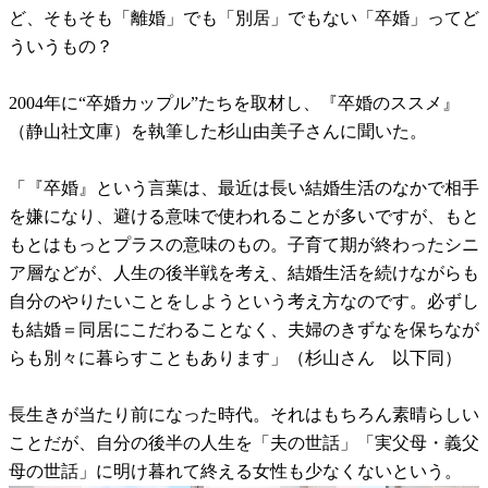
ど、そもそも「離婚」でも「別居」でもない「卒婚」ってど
ういうもの？
2004年に“卒婚カップル”たちを取材し、『卒婚のススメ』
（静山社文庫）を執筆した杉山由美子さんに聞いた。
「『卒婚』という言葉は、最近は長い結婚生活のなかで相手
を嫌になり、避ける意味で使われることが多いですが、もと
もとはもっとプラスの意味のもの。子育て期が終わったシニ
ア層などが、人生の後半戦を考え、結婚生活を続けながらも
自分のやりたいことをしようという考え方なのです。必ずし
も結婚＝同居にこだわることなく、夫婦のきずなを保ちなが
らも別々に暮らすこともあります」（杉山さん 以下同）
長生きが当たり前になった時代。それはもちろん素晴らしい
ことだが、自分の後半の人生を「夫の世話」「実父母・義父
母の世話」に明け暮れて終える女性も少なくないという。