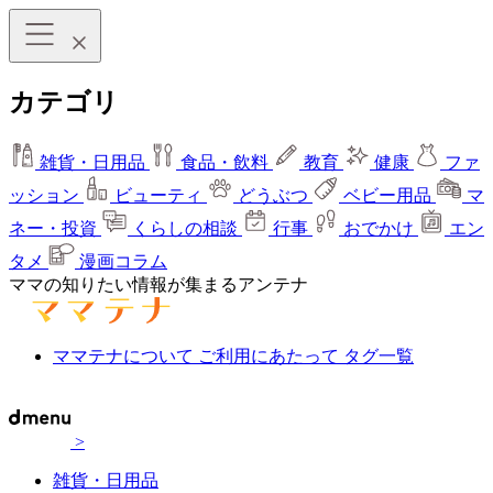
カテゴリ
雑貨・日用品
食品・飲料
教育
健康
ファ
ッション
ビューティ
どうぶつ
ベビー用品
マ
ネー・投資
くらしの相談
行事
おでかけ
エン
タメ
漫画コラム
ママの知りたい情報が集まるアンテナ
ママテナについて
ご利用にあたって
タグ一覧
>
雑貨・日用品