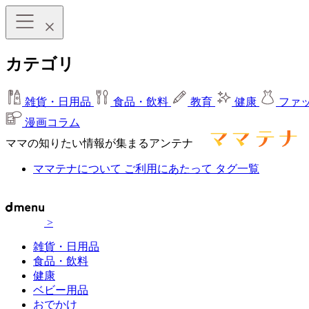
カテゴリ
雑貨・日用品
食品・飲料
教育
健康
ファ
漫画コラム
ママの知りたい情報が集まるアンテナ
ママテナについて
ご利用にあたって
タグ一覧
>
雑貨・日用品
食品・飲料
健康
ベビー用品
おでかけ