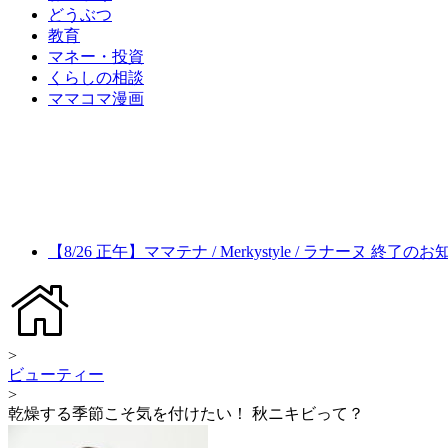
どうぶつ
教育
マネー・投資
くらしの相談
ママコマ漫画
【8/26 正午】ママテナ / Merkystyle / ラナーヌ 終了の
>
ビューティー
>
乾燥する季節こそ気を付けたい！ 秋ニキビって？