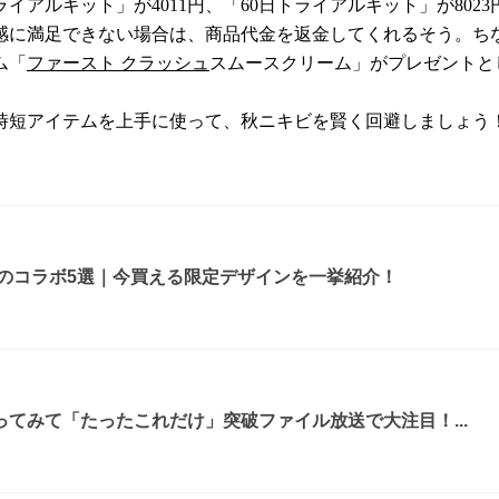
イアルキット」が4011円、「60日トライアルキット」が80
用感に満足できない場合は、商品代金を返金してくれるそう。
ム「
ファースト クラッシュ
スムースクリーム」がプレゼントと
時短アイテムを上手に使って、秋ニキビを賢く回避しましょう
ルのコラボ5選｜今買える限定デザインを一挙紹介！
てみて「たったこれだけ」突破ファイル放送で大注目！...