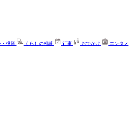
ー・投資
くらしの相談
行事
おでかけ
エンタメ