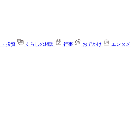
ー・投資
くらしの相談
行事
おでかけ
エンタメ