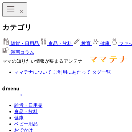
カテゴリ
雑貨・日用品
食品・飲料
教育
健康
ファ
漫画コラム
ママの知りたい情報が集まるアンテナ
ママテナについて
ご利用にあたって
タグ一覧
>
雑貨・日用品
食品・飲料
健康
ベビー用品
おでかけ