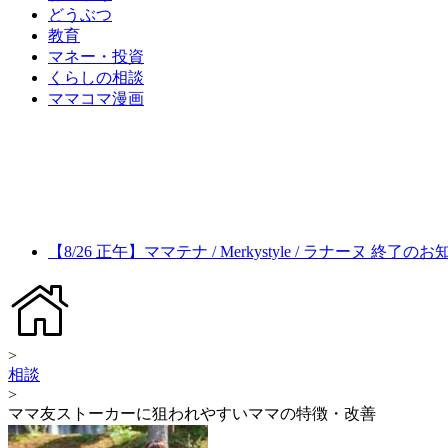
どうぶつ
教育
マネー・投資
くらしの相談
ママコマ漫画
【8/26 正午】ママテナ / Merkystyle / ラナーヌ 終了の
>
相談
>
ママ友ストーカーに狙われやすいママの特徴・改善