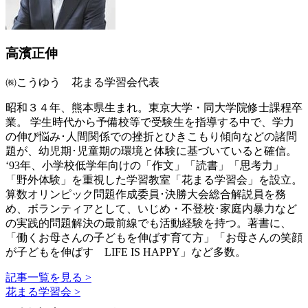
高濱正伸
㈱こうゆう 花まる学習会代表
昭和３４年、熊本県生まれ。東京大学・同大学院修士課程卒
業。 学生時代から予備校等で受験生を指導する中で、学力
の伸び悩み･人間関係での挫折とひきこもり傾向などの諸問
題が、幼児期･児童期の環境と体験に基づいていると確信。
‘93年、小学校低学年向けの「作文」「読書」「思考力」
「野外体験」を重視した学習教室「花まる学習会」を設立。
算数オリンピック問題作成委員･決勝大会総合解説員を務
め、ボランティアとして、いじめ・不登校･家庭内暴力など
の実践的問題解決の最前線でも活動経験を持つ。著書に、
「働くお母さんの子どもを伸ばす育て方」「お母さんの笑顔
が子どもを伸ばす LIFE IS HAPPY」など多数。
記事一覧を見る >
花まる学習会 >