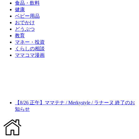
食品・飲料
健康
ベビー用品
おでかけ
どうぶつ
教育
マネー・投資
くらしの相談
ママコマ漫画
【8/26 正午】ママテナ / Merkystyle / ラナーヌ 終了のお
知らせ