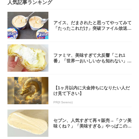
人気記事ランキング
アイス、だまされたと思ってやってみて
「たったこれだけ」突破ファイル放送で
大注目！...
ファミマ、美味すぎて大反響「これ1
番」「世界一おいしいかも知れない」
「飲めそう」
【1ヶ月以内に大金持ちになりたい人だ
け見て下さい】
PR(Il Sereno)
セブン、人気すぎて再々販売→「クソ美
味くね？」「美味すぎる」やっぱこのク
オリティ...