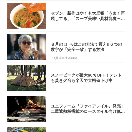
セブン、新作はやくも大反響「うまく再
現してる」「スープ美味い具材邪魔って
くらい美...
８月のロト6はこの方法で買え!!６つの
数字が『完全一致』する方法
PR(株式会社MURA)
スノーピークが最大60％OFF！テント
も焚き火台も楽天で大幅値下げ中
ユニフレーム『ファイアレイル』発売！
二重遮熱板搭載のロースタイル向け低型
焚き火台