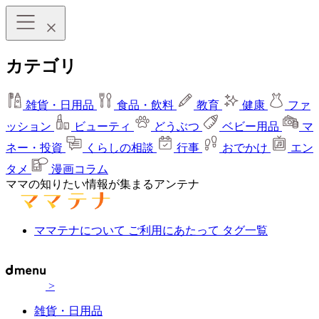
カテゴリ
雑貨・日用品
食品・飲料
教育
健康
ファ
ッション
ビューティ
どうぶつ
ベビー用品
マ
ネー・投資
くらしの相談
行事
おでかけ
エン
タメ
漫画コラム
ママの知りたい情報が集まるアンテナ
ママテナについて
ご利用にあたって
タグ一覧
>
雑貨・日用品