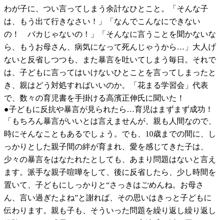
わが子に、つい言ってしまう余計なひとこと。「そんな子
は、もう出て行きなさい！」「なんでこんなにできない
の！ バカじゃないの！」「そんなに言うことを聞かないな
ら、もうお母さん、病気になって死んじゃうから…」大人げ
ないと反省しつつも、また暴言を吐いてしまう毎日。それで
は、子どもに言ってはいけないひとことを言ってしまったと
き、親はどう対処すればいいのか。「花まる学習会」代表
で、数々の育児書を手掛ける高濱正伸氏に聞いた！
●子どもに反抗や暴言が見られたら…育児はまずまず成功！
「もちろん暴言がいいとは言えませんが、親も人間なので、
時にそんなこともあるでしょう。でも、10歳までの間に、し
っかりとした親子間の絆が育まれ、愛を感じてきた子は、
少々の暴言をはなたれたとしても、あまり問題はないと言え
ます。派手な親子喧嘩をして、後に反省したら、少し時間を
置いて、子どもにしっかりと“さっきはごめんね。お母さ
ん、言い過ぎたよね”と謝れば、その思いはきっと子どもに
伝わります。親も子も、そういった問題を繰り返し繰り返し