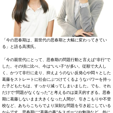
「今の思春期は、親世代の思春期と大幅に変わってきてい
る」と語る高濱氏。
「今の親世代にとって、思春期の問題行動と言えば“非行”で
した。その頃に比べ、今は“いい子”が多い。従順で大人し
く、かつて非行に走り、抑えようのない反発心や悶々とした
葛藤をストレートに社会にぶつけてくるようなパワーを持っ
た子どもたちは、すっかり減ってしまいました。でも、それ
だけで“問題がなくなった”と考えるのは楽天的すぎる。思春
期に葛藤しないまま大きくなった人間が、引きこもりや不登
校など、あちらこちらでより深刻な問題を引き起こしている
からです。思春期に“葛藤の毒”をスポーツや勉強など、外に