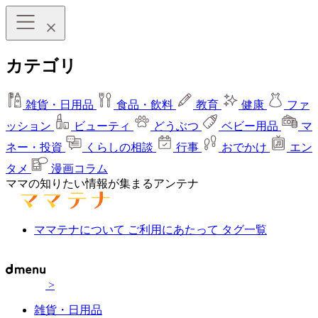
カテゴリ
雑貨・日用品
食品・飲料
教育
健康
ファ
ッション
ビューティ
どうぶつ
ベビー用品
マ
ネー・投資
くらしの相談
行事
おでかけ
エン
タメ
漫画コラム
ママの知りたい情報が集まるアンテナ
ママテナについて
ご利用にあたって
タグ一覧
>
雑貨・日用品