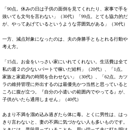
「90点。休みの日は子供の面倒を見てくれたり、家事で手を
抜いても文句を言わない」（30代）「99点。とても協力的だ
が、やってあげているというような雰囲気がある」（30代）
一方、減点対象になったのは、夫の身勝手ともとれる行動や
考え方。
「15点。お金をいっさい家にいれてくれない。生活費は全て
私の週２の少ないパートで稼いだ給料」（20代）、「1点。
家族と家庭内の時間を合わせない」（30代）、「62点。カツ
ラの維持管理に外出するのは最優先かつ当然と思っていると
ころに腹が立つ。『自分の小遣いの範囲内でやってる』が、
子供がいたら通用しません」（40代）
あまり不満を溜め込み過ぎたら体に毒。とくに男性は、はっ
きり言わないと、妻の不満に気づかない人も多いものです。
ときには、普段思っていることを、思い切って夫に打ち明け