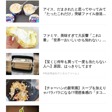
アイス、だまされたと思ってやってみて
「たったこれだけ」突破ファイル放送で
大注目！...
ファミマ、美味すぎて大反響「これ1
番」「世界一おいしいかも知れない」
「飲めそう」
【宝くじ何年も買って一度も当たらない
人へ】原因、はっきりしてます
PR(合同会社デジタルファーム )
【チャーハンの新常識】スープを加えり
ゃパラパラになる!?理想食感の「タコチ
ャーハ...