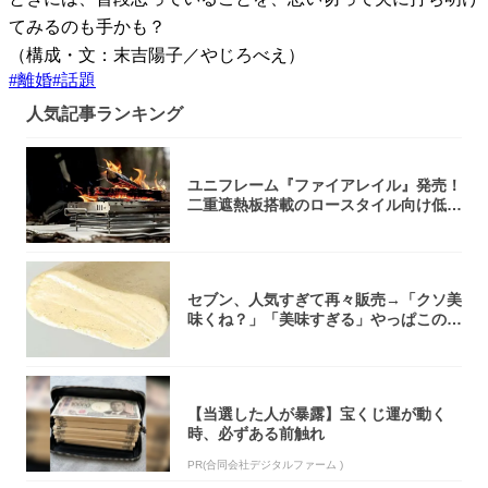
てみるのも手かも？
（構成・文：末吉陽子／やじろべえ）
#
離婚
#
話題
人気記事ランキング
ユニフレーム『ファイアレイル』発売！
二重遮熱板搭載のロースタイル向け低型
焚き火台
セブン、人気すぎて再々販売→「クソ美
味くね？」「美味すぎる」やっぱこのク
オリティ...
【当選した人が暴露】宝くじ運が動く
時、必ずある前触れ
PR(合同会社デジタルファーム )