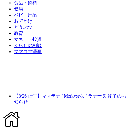
食品・飲料
健康
ベビー用品
おでかけ
どうぶつ
教育
マネー・投資
くらしの相談
ママコマ漫画
【8/26 正午】ママテナ / Merkystyle / ラナーヌ 終了のお
知らせ