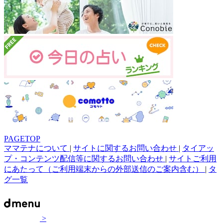
PAGETOP
ママテナについて
|
サイトに関するお問い合わせ
|
タイアッ
プ・コンテンツ配信等に関するお問い合わせ
|
サイトご利用
にあたって（ご利用端末からの外部送信のご案内含む）
|
タ
グ一覧
>