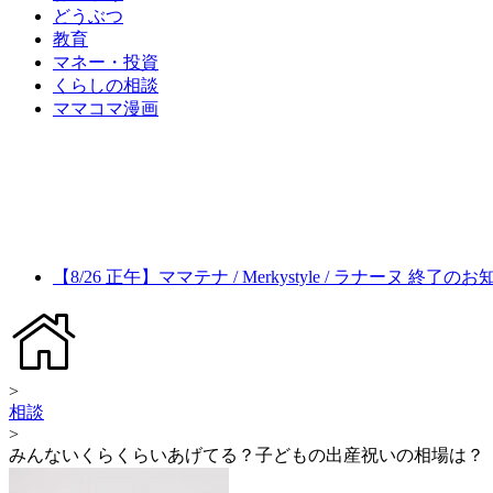
どうぶつ
教育
マネー・投資
くらしの相談
ママコマ漫画
【8/26 正午】ママテナ / Merkystyle / ラナーヌ 終了の
>
相談
>
みんないくらくらいあげてる？子どもの出産祝いの相場は？