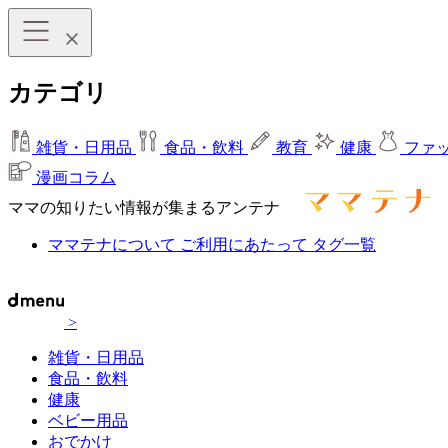
カテゴリ
雑貨・日用品
食品・飲料
教育
健康
ファ
漫画コラム
ママの知りたい情報が集まるアンテナ
ママテナについて
ご利用にあたって
タグ一覧
>
雑貨・日用品
食品・飲料
健康
ベビー用品
おでかけ