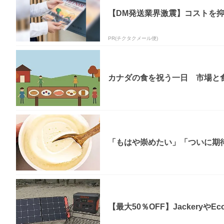
【DM発送業界激震】コストを
PR(チクタクメール便)
カナダの食を祝う一日 市場と
「もはや崇めたい」「ついに期
【最大50％OFF】JackeryやE