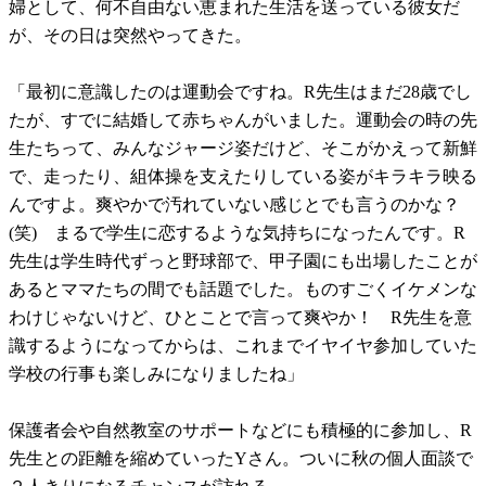
婦として、何不自由ない恵まれた生活を送っている彼女だ
が、その日は突然やってきた。
「最初に意識したのは運動会ですね。R先生はまだ28歳でし
たが、すでに結婚して赤ちゃんがいました。運動会の時の先
生たちって、みんなジャージ姿だけど、そこがかえって新鮮
で、走ったり、組体操を支えたりしている姿がキラキラ映る
んですよ。爽やかで汚れていない感じとでも言うのかな？
(笑) まるで学生に恋するような気持ちになったんです。R
先生は学生時代ずっと野球部で、甲子園にも出場したことが
あるとママたちの間でも話題でした。ものすごくイケメンな
わけじゃないけど、ひとことで言って爽やか！ R先生を意
識するようになってからは、これまでイヤイヤ参加していた
学校の行事も楽しみになりましたね」
保護者会や自然教室のサポートなどにも積極的に参加し、R
先生との距離を縮めていったYさん。ついに秋の個人面談で