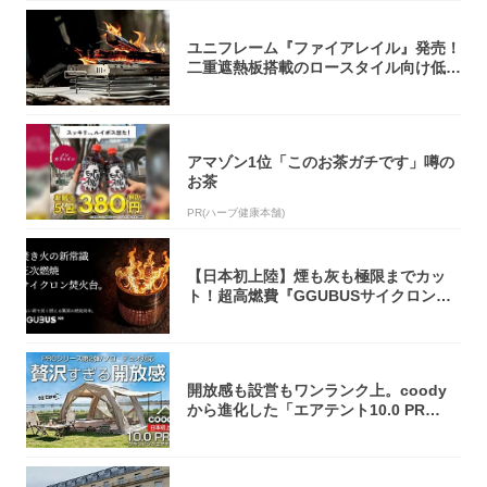
ユニフレーム『ファイアレイル』発売！
二重遮熱板搭載のロースタイル向け低型
焚き火台
アマゾン1位「このお茶ガチです」噂の
お茶
PR(ハーブ健康本舗)
【日本初上陸】煙も灰も極限までカッ
ト！超高燃費『GGUBUSサイクロン焚
火台』が...
開放感も設営もワンランク上。coody
から進化した「エアテント10.0 PR
O」...