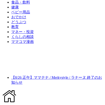
食品・飲料
健康
ベビー用品
おでかけ
どうぶつ
教育
マネー・投資
くらしの相談
ママコマ漫画
【8/26 正午】ママテナ / Merkystyle / ラナーヌ 終了のお
知らせ