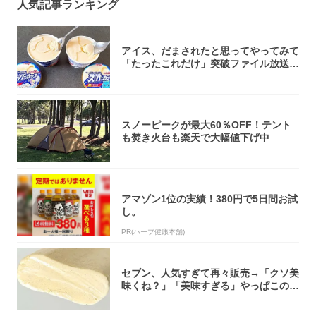
人気記事ランキング
アイス、だまされたと思ってやってみて
「たったこれだけ」突破ファイル放送で
大注目！...
スノーピークが最大60％OFF！テント
も焚き火台も楽天で大幅値下げ中
アマゾン1位の実績！380円で5日間お試
し。
PR(ハーブ健康本舗)
セブン、人気すぎて再々販売→「クソ美
味くね？」「美味すぎる」やっぱこのク
オリティ...