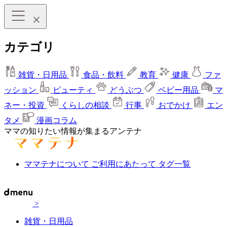
カテゴリ
雑貨・日用品
食品・飲料
教育
健康
ファ
ッション
ビューティ
どうぶつ
ベビー用品
マ
ネー・投資
くらしの相談
行事
おでかけ
エン
タメ
漫画コラム
ママの知りたい情報が集まるアンテナ
ママテナについて
ご利用にあたって
タグ一覧
>
雑貨・日用品