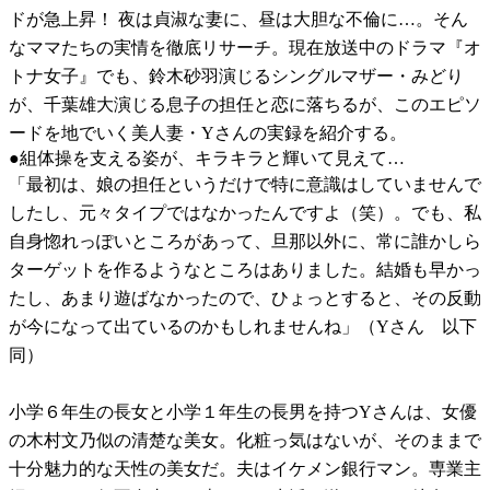
ドが急上昇！ 夜は貞淑な妻に、昼は大胆な不倫に…。そん
なママたちの実情を徹底リサーチ。現在放送中のドラマ『オ
トナ女子』でも、鈴木砂羽演じるシングルマザー・みどり
が、千葉雄大演じる息子の担任と恋に落ちるが、このエピソ
ードを地でいく美人妻・Yさんの実録を紹介する。
●組体操を支える姿が、キラキラと輝いて見えて…
「最初は、娘の担任というだけで特に意識はしていませんで
したし、元々タイプではなかったんですよ（笑）。でも、私
自身惚れっぽいところがあって、旦那以外に、常に誰かしら
ターゲットを作るようなところはありました。結婚も早かっ
たし、あまり遊ばなかったので、ひょっとすると、その反動
が今になって出ているのかもしれませんね」（Yさん 以下
同）
小学６年生の長女と小学１年生の長男を持つYさんは、女優
の木村文乃似の清楚な美女。化粧っ気はないが、そのままで
十分魅力的な天性の美女だ。夫はイケメン銀行マン。専業主