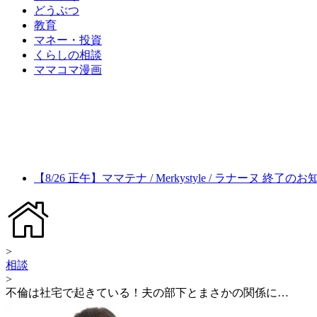
どうぶつ
教育
マネー・投資
くらしの相談
ママコマ漫画
【8/26 正午】ママテナ / Merkystyle / ラナーヌ 終了の
>
相談
>
不倫は社宅で起きている！夫の部下とまさかの関係に…