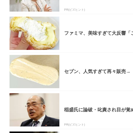
PR(ビズヒント)
ファミマ、美味すぎて大反響「
セブン、人気すぎて再々販売→「
稲盛氏に論破・叱責され目が覚
PR(ビズヒント)