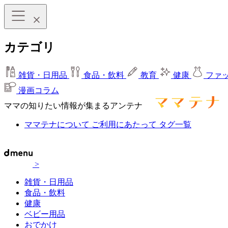
カテゴリ
雑貨・日用品
食品・飲料
教育
健康
ファ
漫画コラム
ママの知りたい情報が集まるアンテナ
ママテナについて
ご利用にあたって
タグ一覧
>
雑貨・日用品
食品・飲料
健康
ベビー用品
おでかけ