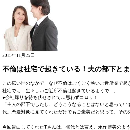
2015年11月25日
不倫は社宅で起きている！夫の部下と
この広い世のなかで、なぜ不倫はごくごく狭いご近所圏で起
社宅でも、生々しいご近所不倫は起きているようで…。
●会社帰りを待ち伏せされて…思わずコロリ！
「主人の部下でしたし、どうこうなることはないと思っていま
代。恋愛対象に見てくれただけでもご褒美だと思って、その
今回告白してくれたTさんは、40代とは言え、永作博美のよ