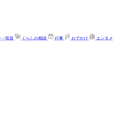
ー・投資
くらしの相談
行事
おでかけ
エンタメ