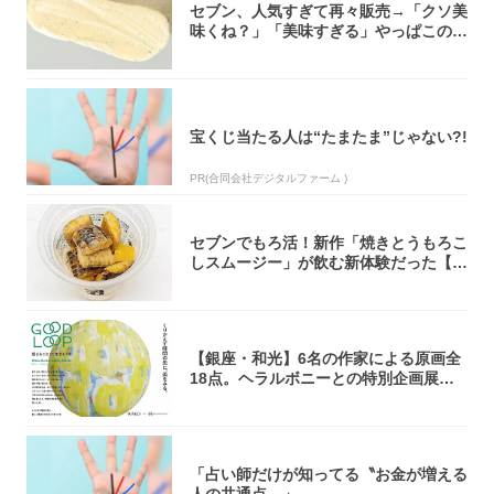
セブン、人気すぎて再々販売→「クソ美
味くね？」「美味すぎる」やっぱこのク
オリティ...
宝くじ当たる人は“たまたま”じゃない?!
PR(合同会社デジタルファーム )
セブンでもろ活！新作「焼きとうもろこ
しスムージー」が飲む新体験だった【東
京の一部...
【銀座・和光】6名の作家による原画全
18点。ヘラルボニーとの特別企画展「G
OOD...
「占い師だけが知ってる〝お金が増える
人の共通点〟」