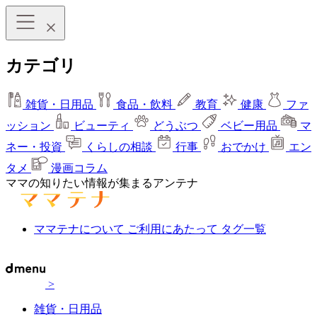
カテゴリ
雑貨・日用品
食品・飲料
教育
健康
ファ
ッション
ビューティ
どうぶつ
ベビー用品
マ
ネー・投資
くらしの相談
行事
おでかけ
エン
タメ
漫画コラム
ママの知りたい情報が集まるアンテナ
ママテナについて
ご利用にあたって
タグ一覧
>
雑貨・日用品