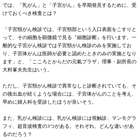
では、「乳がん」と「子宮がん」を早期発見するために、受
けておくべき検査とは？
「子宮頸がん検診では、子宮頸部という入口表面をこすりと
って、その細胞を顕微鏡で見る『細胞診断』を行います。一
般的な子宮がん検診では子宮頸がん検診のみを実施してお
り、子宮体がんは医師が必要と認めたときのみの実施となり
ます」と、「こころとからだの元氣プラザ」理事・副所長の
大村峯夫先生はいう。
ただし、子宮頸がん検診で異常なしと診断されていても、そ
の後出血が続くような場合には、子宮体がんのことを考え、
早めに婦人科を受診したほうが良いそう。
また、乳がん検診には、乳がん検診には視触診、マンモグラ
フィ、超音波検査の3つがある。それぞれ、どんな違いがあ
るのだろう？