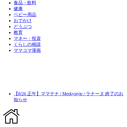
食品・飲料
健康
ベビー用品
おでかけ
どうぶつ
教育
マネー・投資
くらしの相談
ママコマ漫画
【8/26 正午】ママテナ / Merkystyle / ラナーヌ 終了のお
知らせ