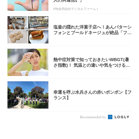
PR(合同会社デジタルファーム )
塩釜の隠れた洋菓子店へ！あんバターシ
フォンとブールドネージュが絶品「フー
ルセック...
熱中症対策で知っておきたいWBGT(暑
さ指数)！ 気温との違いや気をつけるべ
きポ...
幸運を呼ぶ水兵さんの赤いポンポン【フ
ランス】
Recommended by