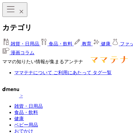
カテゴリ
雑貨・日用品
食品・飲料
教育
健康
ファ
漫画コラム
ママの知りたい情報が集まるアンテナ
ママテナについて
ご利用にあたって
タグ一覧
>
雑貨・日用品
食品・飲料
健康
ベビー用品
おでかけ