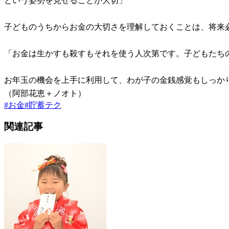
という姿勢を見せることが大切」
子どものうちからお金の大切さを理解しておくことは、将来
「お金は生かすも殺すもそれを使う人次第です。子どもたち
お年玉の機会を上手に利用して、わが子の金銭感覚もしっか
（阿部花恵＋ノオト）
#
お金
#
貯蓄テク
関連記事