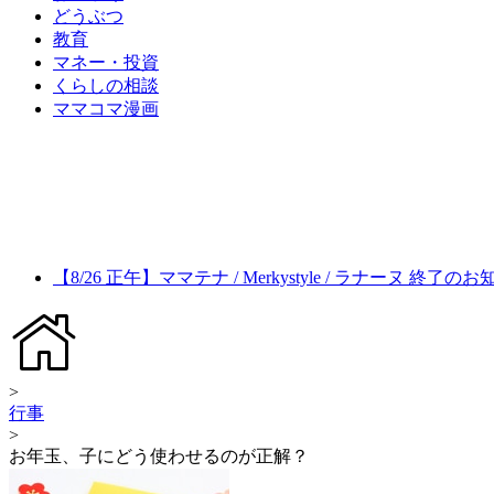
どうぶつ
教育
マネー・投資
くらしの相談
ママコマ漫画
【8/26 正午】ママテナ / Merkystyle / ラナーヌ 終了の
>
行事
>
お年玉、子にどう使わせるのが正解？