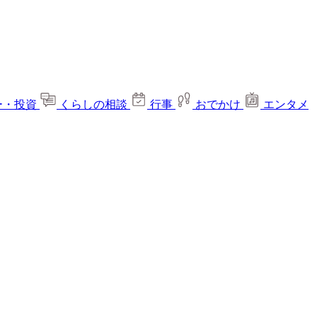
ー・投資
くらしの相談
行事
おでかけ
エンタメ