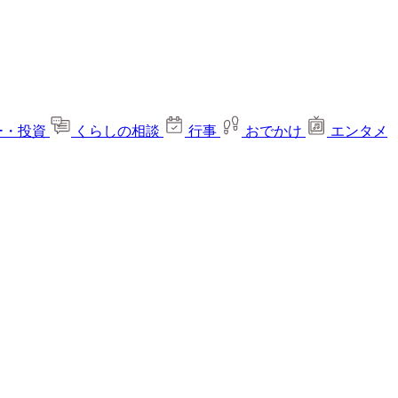
ー・投資
くらしの相談
行事
おでかけ
エンタメ