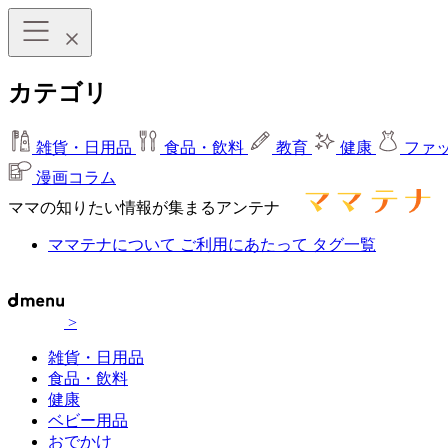
カテゴリ
雑貨・日用品
食品・飲料
教育
健康
ファ
漫画コラム
ママの知りたい情報が集まるアンテナ
ママテナについて
ご利用にあたって
タグ一覧
>
雑貨・日用品
食品・飲料
健康
ベビー用品
おでかけ