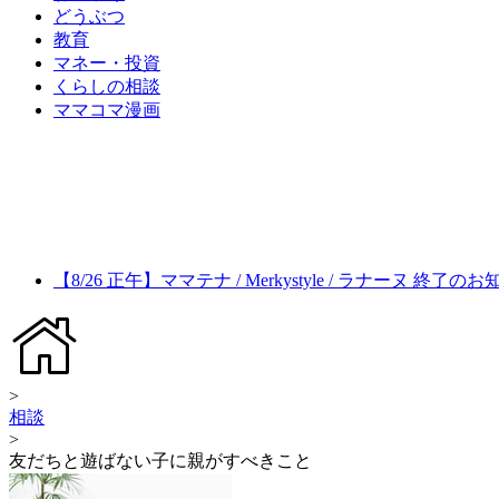
どうぶつ
教育
マネー・投資
くらしの相談
ママコマ漫画
【8/26 正午】ママテナ / Merkystyle / ラナーヌ 終了の
>
相談
>
友だちと遊ばない子に親がすべきこと