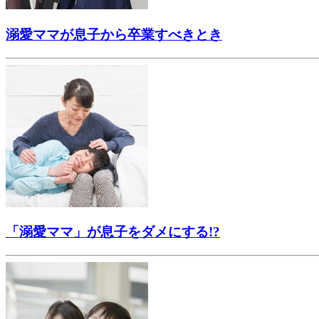
溺愛ママが息子から卒業すべきとき
「溺愛ママ」が息子をダメにする!?