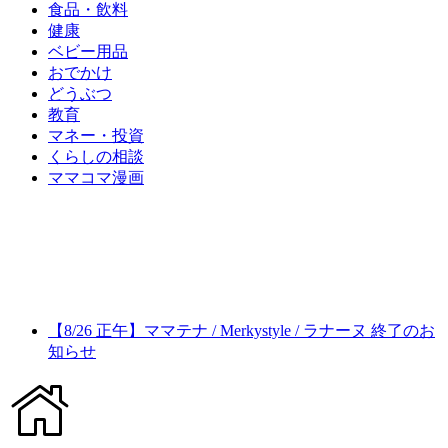
食品・飲料
健康
ベビー用品
おでかけ
どうぶつ
教育
マネー・投資
くらしの相談
ママコマ漫画
【8/26 正午】ママテナ / Merkystyle / ラナーヌ 終了のお
知らせ