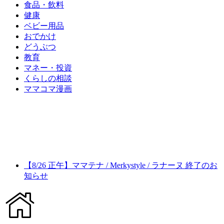
食品・飲料
健康
ベビー用品
おでかけ
どうぶつ
教育
マネー・投資
くらしの相談
ママコマ漫画
【8/26 正午】ママテナ / Merkystyle / ラナーヌ 終了のお
知らせ