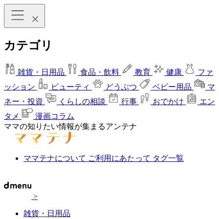
カテゴリ
雑貨・日用品
食品・飲料
教育
健康
ファ
ッション
ビューティ
どうぶつ
ベビー用品
マ
ネー・投資
くらしの相談
行事
おでかけ
エン
タメ
漫画コラム
ママの知りたい情報が集まるアンテナ
ママテナについて
ご利用にあたって
タグ一覧
>
雑貨・日用品