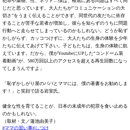
犯罪や薬物、性、ネット…僕は、根底にある問題はすべて同
じだと思っています。大人たちが”コミュニケーションの大
切さ”をうまく伝えることができず、同世代の友だちに依存
することが苦手な若者が増加し、彼らを知らずのうちに問題
行動へと走らせてしまっているのかもしれない。どうか恥ず
かしがらず、カッコつけずに、大人たちの生身の体験を少年
たちに伝えてあげて下さい。子どもたちは、生身の体験に飢
えています。だから、僕がYoutubeにUPした“コンドーム装
着動画”が、580万回以上のアクセスを超える再生回数になっ
てしまうんですよ」
「恥ずかしがり屋のパパとママには、僕の著書をお勧めしま
す！」と笑顔で語る岩室氏。
健全な性を育てることが、日本の未成年の犯罪を食い止める
のかもしれない。
（取材・文／蓮池由美子）
#
ママの習い事
#
しつけ