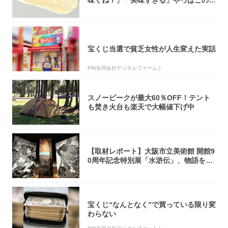
味くね？」「美味すぎる」やっぱこのク
オリティ...
宝くじ当選で貧乏女性が人生変えた実話
PR(合同会社デジタルファーム )
スノーピークが最大60％OFF！テント
も焚き火台も楽天で大幅値下げ中
【取材レポート】大阪市立美術館 開館9
0周年記念特別展「水滸伝」、物語を知
らない...
宝くじ“なんとなく”で買っている限り変
わらない