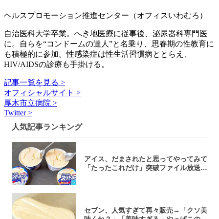
ヘルスプロモーション推進センター（オフィスいわむろ）
自治医科大学卒業。へき地医療に従事後、泌尿器科専門医
に。自らを“コンドームの達人”と名乗り、思春期の性教育に
も積極的に参加。性感染症は性生活習慣病ととらえ、
HIV/AIDSの診療も手掛ける。
記事一覧を見る >
オフィシャルサイト >
厚木市立病院 >
Twitter >
人気記事ランキング
アイス、だまされたと思ってやってみて
「たったこれだけ」突破ファイル放送で
大注目！...
セブン、人気すぎて再々販売→「クソ美