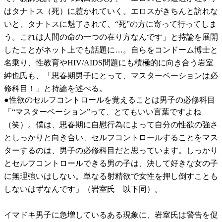
はタナトス（死）に惹かれていく。エロスがきちんと訪れな
いと、タナトスに魅了されて、“死”の方に寄って行ってしま
う。これは人間の命の一つの在り方なんです」と持論を展開
したことがネット上でも話題に…。自らをコンドーム博士と
名乗り、性教育やHIV/AIDS問題にも積極的に向き合う岩室
紳也氏も、「思春期男子にとって、マスターベーションは必
修科目！」と持論を述べる。
●性欲のセルフコントロールを覚えることは男子の必修科目
「“マスターベーション”って、とてもいい言葉ですよね
（笑）。僕は、思春期に自慰行為によって自分の性欲の強さ
としっかりと向き合い、セルフコントロールすることをマス
ターするのは、男子の必修科目だと思っています。しっかり
とセルフコントロールできる男の子は、決して好きな女の子
に無理強いはしない。単なる射精欲で女性を押し倒すことも
しないはずなんです」（岩室氏 以下同）。
イマドキ男子に急増しているある現象に、岩室氏は警告を促