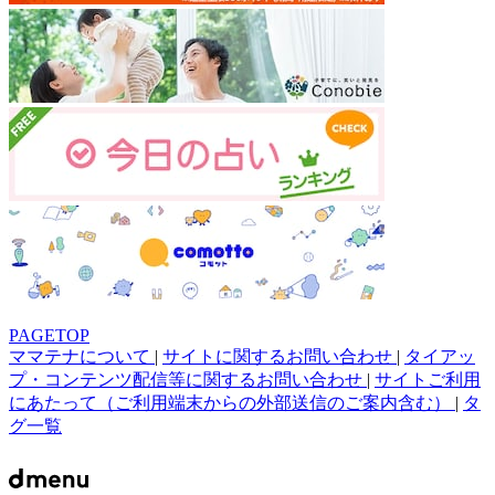
PAGETOP
ママテナについて
|
サイトに関するお問い合わせ
|
タイアッ
プ・コンテンツ配信等に関するお問い合わせ
|
サイトご利用
にあたって（ご利用端末からの外部送信のご案内含む）
|
タ
グ一覧