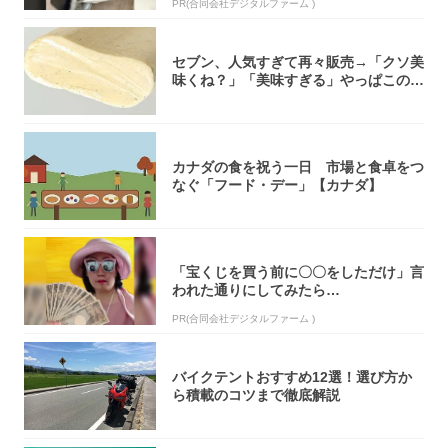
PR(合同会社デジタルファーム )
セブン、人気すぎて再々販売→「クソ美
味くね？」「美味すぎる」やっぱこのク
オリティ...
カナダの食を祝う一日 市場と食卓をつ
なぐ「フード・デー」【カナダ】
「宝くじを買う前に〇〇をしただけ」言
われた通りにしてみたら…
PR(合同会社デジタルファーム )
バイクテントおすすめ12選！選び方か
ら積載のコツまで徹底解説