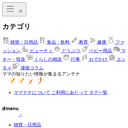
カテゴリ
雑貨・日用品
食品・飲料
教育
健康
ファ
ッション
ビューティ
どうぶつ
ベビー用品
マ
ネー・投資
くらしの相談
行事
おでかけ
エン
タメ
漫画コラム
ママの知りたい情報が集まるアンテナ
ママテナについて
ご利用にあたって
タグ一覧
>
雑貨・日用品