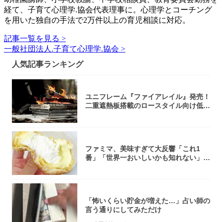
経て、子育て心理学.協会代表理事に。心理学とコーチング
を用いた独自の手法で2万件以上の育児相談に対応。
記事一覧を見る >
一般社団法人.子育て心理学.協会 >
人気記事ランキング
ユニフレーム『ファイアレイル』発売！
二重遮熱板搭載のロースタイル向け低型
焚き火台
ファミマ、美味すぎて大反響「これ1
番」「世界一おいしいかも知れない」
「飲めそう」
「怖いくらい貯金が増えた…」占い師の
言う通りにしてみただけ