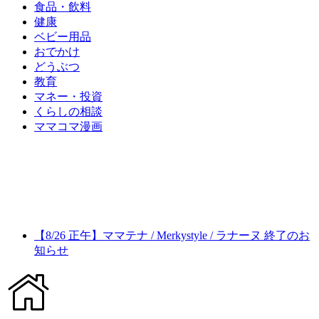
食品・飲料
健康
ベビー用品
おでかけ
どうぶつ
教育
マネー・投資
くらしの相談
ママコマ漫画
【8/26 正午】ママテナ / Merkystyle / ラナーヌ 終了のお
知らせ