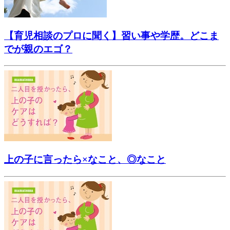
【育児相談のプロに聞く】習い事や学歴。どこま
でが親のエゴ？
上の子に言ったら×なこと、◎なこと