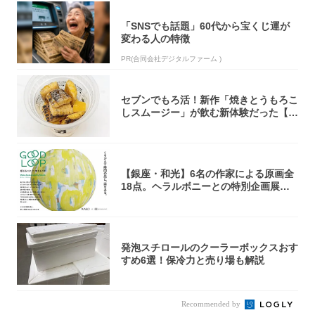
「SNSでも話題」60代から宝くじ運が
変わる人の特徴
PR(合同会社デジタルファーム )
セブンでもろ活！新作「焼きとうもろこ
しスムージー」が飲む新体験だった【東
京の一部...
【銀座・和光】6名の作家による原画全
18点。ヘラルボニーとの特別企画展「G
OOD...
発泡スチロールのクーラーボックスおす
すめ6選！保冷力と売り場も解説
Recommended by