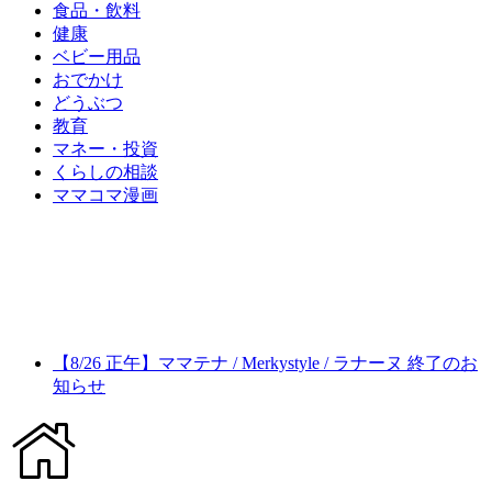
食品・飲料
健康
ベビー用品
おでかけ
どうぶつ
教育
マネー・投資
くらしの相談
ママコマ漫画
【8/26 正午】ママテナ / Merkystyle / ラナーヌ 終了のお
知らせ