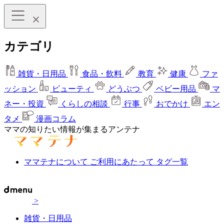
カテゴリ
雑貨・日用品
食品・飲料
教育
健康
ファ
ッション
ビューティ
どうぶつ
ベビー用品
マ
ネー・投資
くらしの相談
行事
おでかけ
エン
タメ
漫画コラム
ママの知りたい情報が集まるアンテナ
ママテナについて
ご利用にあたって
タグ一覧
>
雑貨・日用品