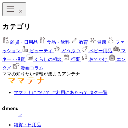
カテゴリ
雑貨・日用品
食品・飲料
教育
健康
ファ
ッション
ビューティ
どうぶつ
ベビー用品
マ
ネー・投資
くらしの相談
行事
おでかけ
エン
タメ
漫画コラム
ママの知りたい情報が集まるアンテナ
ママテナについて
ご利用にあたって
タグ一覧
>
雑貨・日用品