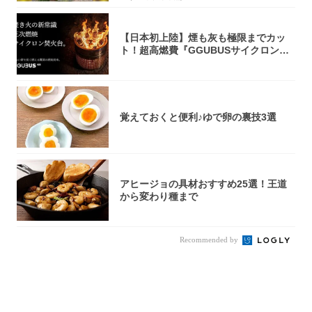
【日本初上陸】煙も灰も極限までカッ
ト！超高燃費『GGUBUSサイクロン焚
火台』が...
覚えておくと便利♪ゆで卵の裏技3選
アヒージョの具材おすすめ25選！王道
から変わり種まで
Recommended by