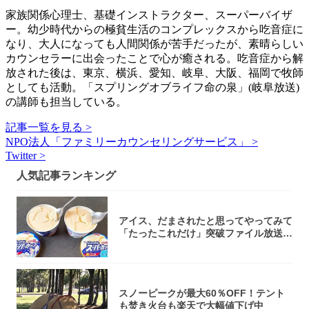
家族関係心理士、基礎インストラクター、スーパーバイザ
ー。幼少時代からの極貧生活のコンプレックスから吃音症に
なり、大人になっても人間関係が苦手だったが、素晴らしい
カウンセラーに出会ったことで心が癒される。吃音症から解
放された後は、東京、横浜、愛知、岐阜、大阪、福岡で牧師
としても活動。「スプリングオブライフ命の泉」(岐阜放送)
の講師も担当している。
記事一覧を見る >
NPO法人「ファミリーカウンセリングサービス」 >
Twitter >
人気記事ランキング
アイス、だまされたと思ってやってみて
「たったこれだけ」突破ファイル放送で
大注目！...
スノーピークが最大60％OFF！テント
も焚き火台も楽天で大幅値下げ中