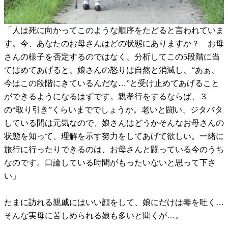
「人は死に向かってこのような順序をたどると言われていま
す。今、あなたのお母さんはどの状態にありますか？ お母
さんの様子を否定するのではなく、分析してこの5段階に当
てはめてあげると、娘さんの怒りは自然と消滅し、“あぁ、
今はこの段階にきているんだな…”と受け止めてあげること
ができるようになるはずです。親孝行をするならば、３
の“取り引き”くらいまででしょうか。老いと闘い、ジタバタ
している間は元気なので、娘さんはどうかそんなお母さんの
状態を知って、理解を示す努力をしてあげて欲しい。一緒に
旅行に行ったりできるのは、お母さんと闘っている今のうち
なのです。口論している時間がもったいないと思って下さ
い」
たまに訪れる親戚にはいい顔をして、娘にだけは毒を吐く…
そんな実母に苦しめられる娘も多いと聞くが…。