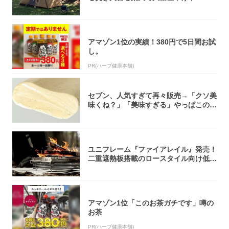
アマゾン1位の実績！380円で5日間お試
し。
PR(ハーブ健康本舗)
セブン、人気すぎて再々販売→「クソ美
味くね？」「美味すぎる」やっぱこのク
オリティ...
ユニフレーム『ファイアレイル』発売！
二重遮熱板搭載のロースタイル向け低型
焚き火台
アマゾン1位「このお茶ガチです」噂の
お茶
PR(ハーブ健康本舗)