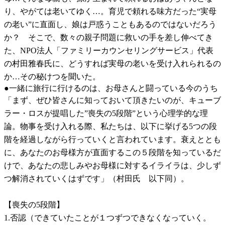
り、やがては老いてゆく…。育児で頼れる味方だった“実母
の老い”に直面し、娘は戸惑うこともあるのではないだろう
か？ そこで、数々の親子問題に救いの手を差し伸べてき
た、NPO法人「ファミリーカウンセリングサービス」代表
の村田雅春氏に、どうすれば実母の老いを受け入れられるの
か…その秘けつを聞いた。
●一緒に旅行に行けるのは、お母さんと闘っている今のうち
「まず、ぜひ皆さんに知っておいて頂きたいのが、キューブ
ラー・ロスが提唱した”喪失の5段階”という心理学的な理
論。物事を受け入れる際、私たちは、以下に挙げる5つの段
階を経過しながら行っていくと言われています。衰えととも
に、あなたのお母様方が直面するこの５段階を知っているだ
けで、あなたの悲しみやお母様に対するイライラは、少しず
つ解消されていくはずです」（村田氏 以下同）。
【喪失の5段階】
1.否認（できていたことが１つずつできなくなっていく。