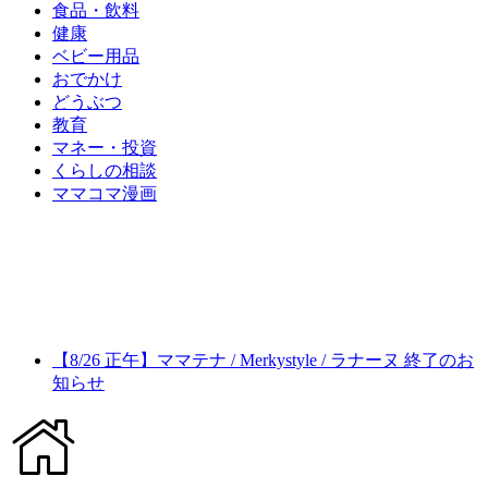
食品・飲料
健康
ベビー用品
おでかけ
どうぶつ
教育
マネー・投資
くらしの相談
ママコマ漫画
【8/26 正午】ママテナ / Merkystyle / ラナーヌ 終了のお
知らせ