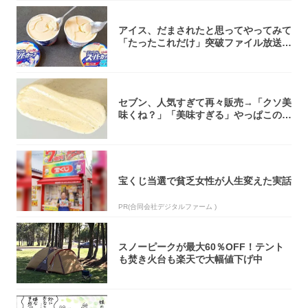
アイス、だまされたと思ってやってみて
「たったこれだけ」突破ファイル放送で
大注目！...
セブン、人気すぎて再々販売→「クソ美
味くね？」「美味すぎる」やっぱこのク
オリティ...
宝くじ当選で貧乏女性が人生変えた実話
PR(合同会社デジタルファーム )
スノーピークが最大60％OFF！テント
も焚き火台も楽天で大幅値下げ中