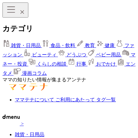
カテゴリ
雑貨・日用品
食品・飲料
教育
健康
ファ
ッション
ビューティ
どうぶつ
ベビー用品
マ
ネー・投資
くらしの相談
行事
おでかけ
エン
タメ
漫画コラム
ママの知りたい情報が集まるアンテナ
ママテナについて
ご利用にあたって
タグ一覧
>
雑貨・日用品