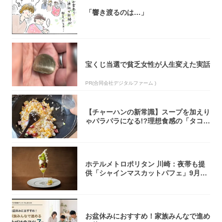
「響き渡るのは…」
宝くじ当選で貧乏女性が人生変えた実話
PR(合同会社デジタルファーム )
【チャーハンの新常識】スープを加えり
ゃパラパラになる!?理想食感の「タコチ
ャーハ...
ホテルメトロポリタン 川崎：夜帯も提
供「シャインマスカットパフェ」9月1
日より3...
お盆休みにおすすめ！家族みんなで進め