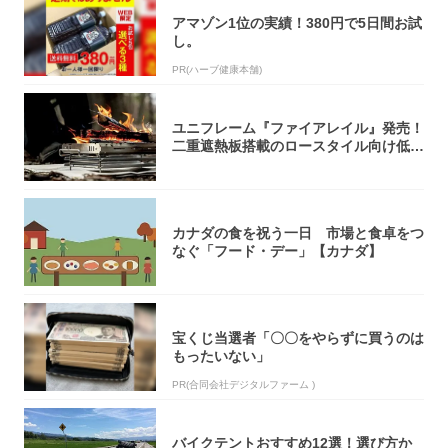
アマゾン1位の実績！380円で5日間お試
し。
PR(ハーブ健康本舗)
ユニフレーム『ファイアレイル』発売！
二重遮熱板搭載のロースタイル向け低型
焚き火台
カナダの食を祝う一日 市場と食卓をつ
なぐ「フード・デー」【カナダ】
宝くじ当選者「〇〇をやらずに買うのは
もったいない」
PR(合同会社デジタルファーム )
バイクテントおすすめ12選！選び方か