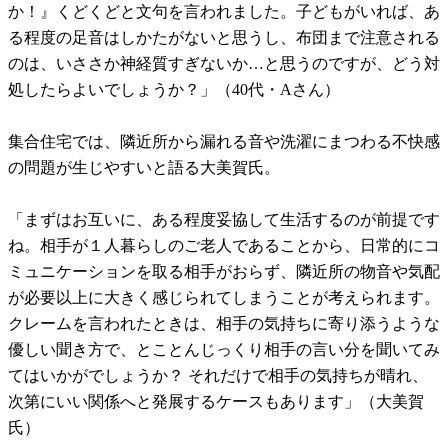
か！』くどくどと文句を言われました。子どもがいれば、あ
る程度の足音はしかたがないと思うし、布団まで注意される
のは、いささか神経質すぎないか…と思うのですが、どう対
処したらよいでしょうか？」（40代・Aさん）
集合住宅では、隣近所から漏れる音や洗濯にまつわる不快感
の問題が生じやすいと語る大美賀氏。
「まずはお互いに、ある程度妥協して生活するのが前提です
ね。相手が１人暮らしのご老人であることから、日常的にコ
ミュニケーションを取る相手がおらず、隣近所の物音や気配
が必要以上に大きく感じられてしまうことが考えられます。
クレームを言われたときは、相手の気持ちに寄り添うような
優しい聞き方で、とことんじっくり相手の言い分を聞いてみ
てはいかがでしょうか？ それだけで相手の気持ちが晴れ、
次第にいい関係へと発展するケースもあります」（大美賀
氏）