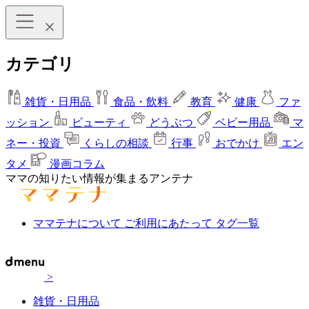
カテゴリ
雑貨・日用品
食品・飲料
教育
健康
ファ
ッション
ビューティ
どうぶつ
ベビー用品
マ
ネー・投資
くらしの相談
行事
おでかけ
エン
タメ
漫画コラム
ママの知りたい情報が集まるアンテナ
ママテナについて
ご利用にあたって
タグ一覧
>
雑貨・日用品