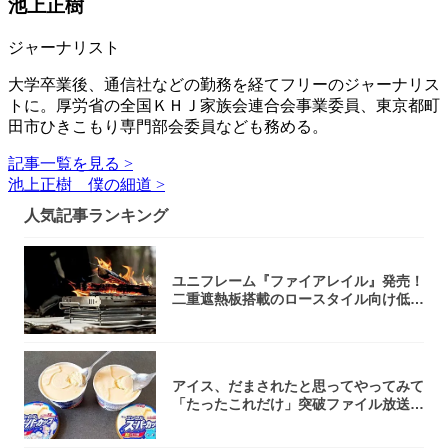
池上正樹
ジャーナリスト
大学卒業後、通信社などの勤務を経てフリーのジャーナリス
トに。厚労省の全国ＫＨＪ家族会連合会事業委員、東京都町
田市ひきこもり専門部会委員なども務める。
記事一覧を見る >
池上正樹 僕の細道 >
人気記事ランキング
ユニフレーム『ファイアレイル』発売！
二重遮熱板搭載のロースタイル向け低型
焚き火台
アイス、だまされたと思ってやってみて
「たったこれだけ」突破ファイル放送で
大注目！...