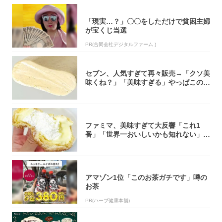
「現実…？」〇〇をしただけで貧困主婦
が宝くじ当選
PR(合同会社デジタルファーム )
セブン、人気すぎて再々販売→「クソ美
味くね？」「美味すぎる」やっぱこのク
オリティ...
ファミマ、美味すぎて大反響「これ1
番」「世界一おいしいかも知れない」
「飲めそう」
アマゾン1位「このお茶ガチです」噂の
お茶
PR(ハーブ健康本舗)