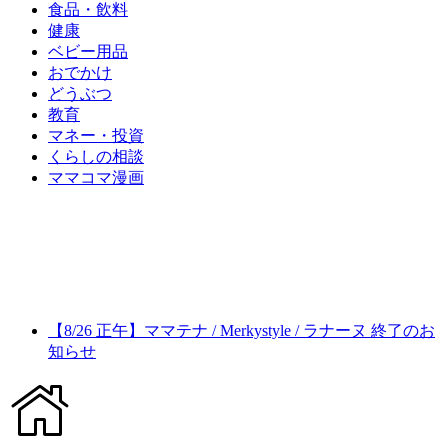
食品・飲料
健康
ベビー用品
おでかけ
どうぶつ
教育
マネー・投資
くらしの相談
ママコマ漫画
【8/26 正午】ママテナ / Merkystyle / ラナーヌ 終了のお
知らせ