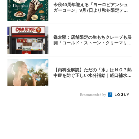
今秋40周年迎える「ヨーロピアンシュ
ガーコーン」9月7日より秋冬限定ティ
ラミス味...
鎌倉駅：店舗限定の生もちクレープも展
開「コールド・ストーン・クリーマリ
ー」新店舗...
【内科医解説】ただの「水」はＮＧ？熱
中症を防ぐ正しい水分補給｜経口補水
液・スポド...
Recommended by