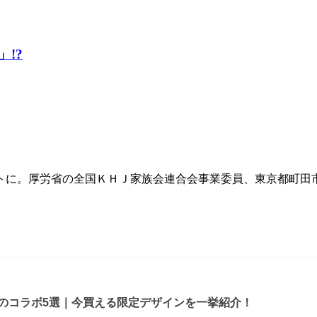
!?
トに。厚労省の全国ＫＨＪ家族会連合会事業委員、東京都町田
ルのコラボ5選｜今買える限定デザインを一挙紹介！