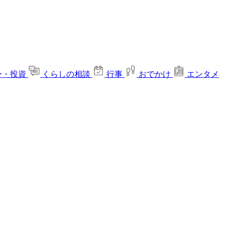
ー・投資
くらしの相談
行事
おでかけ
エンタメ