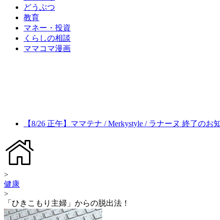
どうぶつ
教育
マネー・投資
くらしの相談
ママコマ漫画
【8/26 正午】ママテナ / Merkystyle / ラナーヌ 終了の
>
健康
>
「ひきこもり主婦」からの脱出法！