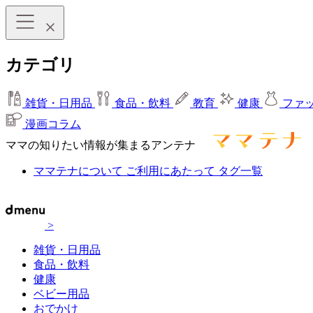
カテゴリ
雑貨・日用品
食品・飲料
教育
健康
ファ
漫画コラム
ママの知りたい情報が集まるアンテナ
ママテナについて
ご利用にあたって
タグ一覧
>
雑貨・日用品
食品・飲料
健康
ベビー用品
おでかけ