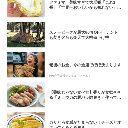
ファミマ、美味すぎて大反響「これ1
番」「世界一おいしいかも知れない」
「飲めそう」
スノーピークが最大60％OFF！テント
も焚き火台も楽天で大幅値下げ中
老後のお金、今の金運でほぼ決まります
PR(合同会社デジタルファーム )
【薬味じゃない食べ方】香りが食欲そそ
る「ミョウガの豚バラ肉巻き」作ってみ
た！辛み...
カリとろ食感がたまらない！チーズとオ
クラのくるくる巻き