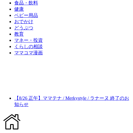
食品・飲料
健康
ベビー用品
おでかけ
どうぶつ
教育
マネー・投資
くらしの相談
ママコマ漫画
【8/26 正午】ママテナ / Merkystyle / ラナーヌ 終了のお
知らせ