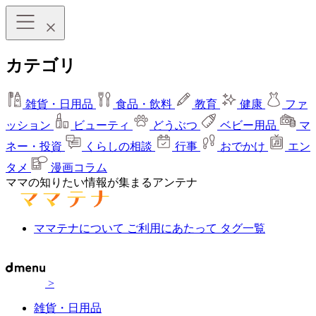
カテゴリ
雑貨・日用品
食品・飲料
教育
健康
ファ
ッション
ビューティ
どうぶつ
ベビー用品
マ
ネー・投資
くらしの相談
行事
おでかけ
エン
タメ
漫画コラム
ママの知りたい情報が集まるアンテナ
ママテナについて
ご利用にあたって
タグ一覧
>
雑貨・日用品