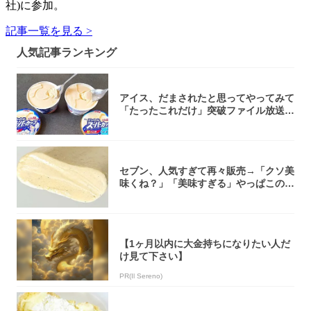
社)に参加。
記事一覧を見る >
人気記事ランキング
アイス、だまされたと思ってやってみて
「たったこれだけ」突破ファイル放送で
大注目！...
セブン、人気すぎて再々販売→「クソ美
味くね？」「美味すぎる」やっぱこのク
オリティ...
【1ヶ月以内に大金持ちになりたい人だ
け見て下さい】
PR(Il Sereno)