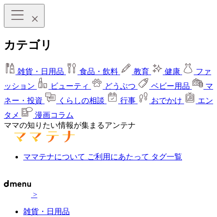
カテゴリ
雑貨・日用品
食品・飲料
教育
健康
ファ
ッション
ビューティ
どうぶつ
ベビー用品
マ
ネー・投資
くらしの相談
行事
おでかけ
エン
タメ
漫画コラム
ママの知りたい情報が集まるアンテナ
ママテナについて
ご利用にあたって
タグ一覧
>
雑貨・日用品