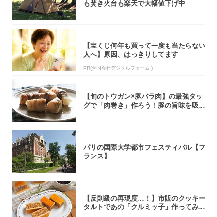
も焚き火台も楽天で大幅値下げ中
【宝くじ何年も買って一度も当たらない
人へ】原因、はっきりしてます
PR(合同会社デジタルファーム )
【旬のトウガン×豚バラ肉】の最強タッ
グで「肉巻き」作ろう！豚の旨味を吸い
尽くした...
パリの国際大学都市フェスティバル【フ
ランス】
【反則級の再現度…！】市販のクッキー
タルトであの「クルミッ子」作ってみ
た！濃厚キ...