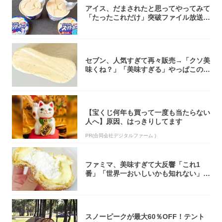
アイス、だまされたと思ってやってみて
「たったこれだけ」突破ファイル放送で
大注目！...
セブン、人気すぎて再々販売→「クソ美
味くね？」「美味すぎる」やっぱこのク
オリティ...
【宝くじ何年も買って一度も当たらない
人へ】原因、はっきりしてます
PR(合同会社デジタルファーム )
ファミマ、美味すぎて大反響「これ1
番」「世界一おいしいかも知れない」
「飲めそう」
スノーピークが最大60％OFF！テント