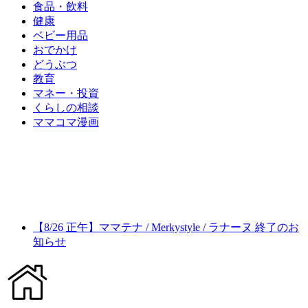
食品・飲料
健康
ベビー用品
おでかけ
どうぶつ
教育
マネー・投資
くらしの相談
ママコマ漫画
【8/26 正午】ママテナ / Merkystyle / ラナーヌ 終了のお
知らせ