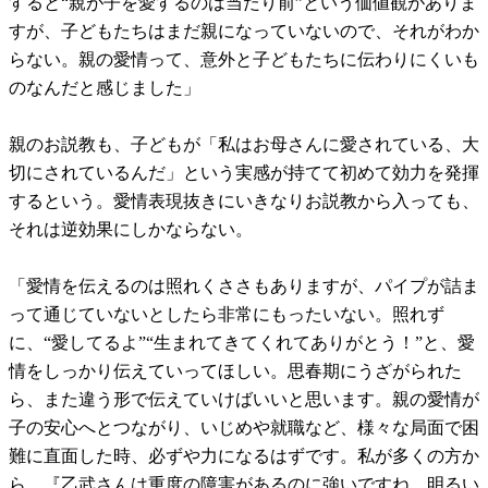
すると“親が子を愛するのは当たり前”という価値観がありま
すが、子どもたちはまだ親になっていないので、それがわか
らない。親の愛情って、意外と子どもたちに伝わりにくいも
のなんだと感じました」
親のお説教も、子どもが「私はお母さんに愛されている、大
切にされているんだ」という実感が持てて初めて効力を発揮
するという。愛情表現抜きにいきなりお説教から入っても、
それは逆効果にしかならない。
「愛情を伝えるのは照れくささもありますが、パイプが詰ま
って通じていないとしたら非常にもったいない。照れず
に、“愛してるよ”“生まれてきてくれてありがとう！”と、愛
情をしっかり伝えていってほしい。思春期にうざがられた
ら、また違う形で伝えていけばいいと思います。親の愛情が
子の安心へとつながり、いじめや就職など、様々な局面で困
難に直面した時、必ずや力になるはずです。私が多くの方か
ら、『乙武さんは重度の障害があるのに強いですね、明るい