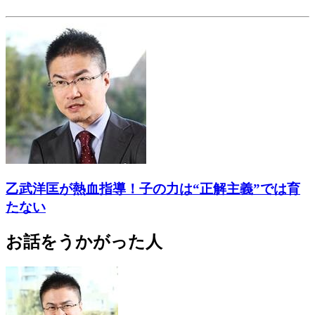
乙武洋匡が熱血指導！子の力は“正解主義”では育
たない
お話をうかがった人