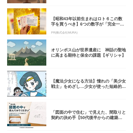
【昭和43年以前生まれはロト６この数
字を買うべき】6つの数字が「完全一
致」する方...
PR(株式会社MURA)
オリンポス山が世界遺産に 神話の聖地
に高まる期待と保全の課題【ギリシャ】
【魔法少女になる方法】憧れの「美少女
戦士」をめざし…少女が使った短絡的す
ぎる魔法...
「図面の中で住む」で見えた、間取りと
契約の決め手【50代後半からの建築家
との家づ...