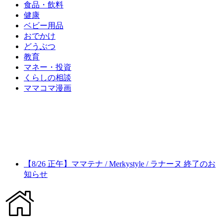
食品・飲料
健康
ベビー用品
おでかけ
どうぶつ
教育
マネー・投資
くらしの相談
ママコマ漫画
【8/26 正午】ママテナ / Merkystyle / ラナーヌ 終了のお
知らせ