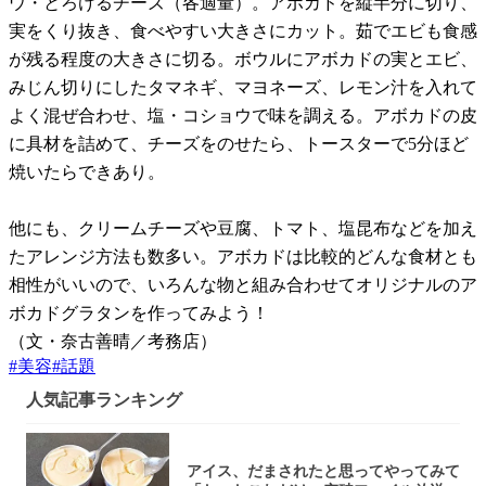
ウ・とろけるチーズ（各適量）。アボカドを縦半分に切り、
実をくり抜き、食べやすい大きさにカット。茹でエビも食感
が残る程度の大きさに切る。ボウルにアボカドの実とエビ、
みじん切りにしたタマネギ、マヨネーズ、レモン汁を入れて
よく混ぜ合わせ、塩・コショウで味を調える。アボカドの皮
に具材を詰めて、チーズをのせたら、トースターで5分ほど
焼いたらできあり。
他にも、クリームチーズや豆腐、トマト、塩昆布などを加え
たアレンジ方法も数多い。アボカドは比較的どんな食材とも
相性がいいので、いろんな物と組み合わせてオリジナルのア
ボカドグラタンを作ってみよう！
（文・奈古善晴／考務店）
#
美容
#
話題
人気記事ランキング
アイス、だまされたと思ってやってみて