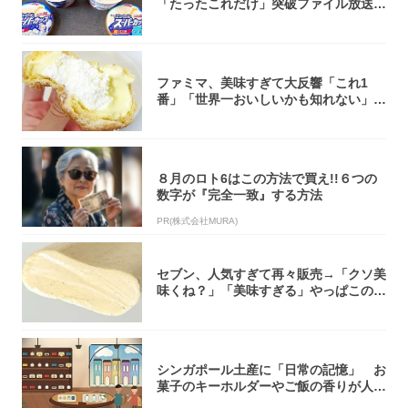
「たったこれだけ」突破ファイル放送で
大注目！...
ファミマ、美味すぎて大反響「これ1
番」「世界一おいしいかも知れない」
「飲めそう」
８月のロト6はこの方法で買え!!６つの
数字が『完全一致』する方法
PR(株式会社MURA)
セブン、人気すぎて再々販売→「クソ美
味くね？」「美味すぎる」やっぱこのク
オリティ...
シンガポール土産に「日常の記憶」 お
菓子のキーホルダーやご飯の香りが人気
【シンガ...