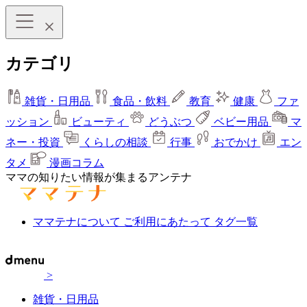
カテゴリ
雑貨・日用品
食品・飲料
教育
健康
ファ
ッション
ビューティ
どうぶつ
ベビー用品
マ
ネー・投資
くらしの相談
行事
おでかけ
エン
タメ
漫画コラム
ママの知りたい情報が集まるアンテナ
ママテナについて
ご利用にあたって
タグ一覧
>
雑貨・日用品