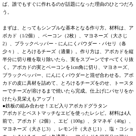
ば、誰でもすぐに作れるのが話題になった理由のひとつだろ
う。
まずは、とってもシンプルな基本となる作り方。材料は、ア
ボカド（1/2個）、ベーコン（2枚）、マヨネーズ（大さじ
2）、ブラックペッパー・にんにくパウダー・パセリ（各
少々）、とろけるチーズ（適量）。作り方は、アボカドを縦
半分に切り種を取り除いたら、実をスプーンですべてくり抜
く。アボカドの実とベーコンを1cm角に切り、マヨネーズ、
ブラックペッパー、にんにくパウダーと混ぜ合わせる。アボ
カドの皮に具材を詰めて、とろけるチーズをのせ、トースタ
ーでチーズが溶けるまで焼いたら完成。仕上げにパセリをか
けたら見栄えもアップ！
●鉄板の組み合わせ！エビ入りアボカドグラタン
アボカドとベストマッチなエビを使ったレシピ。材料は4人
前で、アボカド（2個）、エビ（100g）、タマネギ（40g）、
マヨネーズ（大さじ3）、レモン汁（大さじ1）、塩・コショ