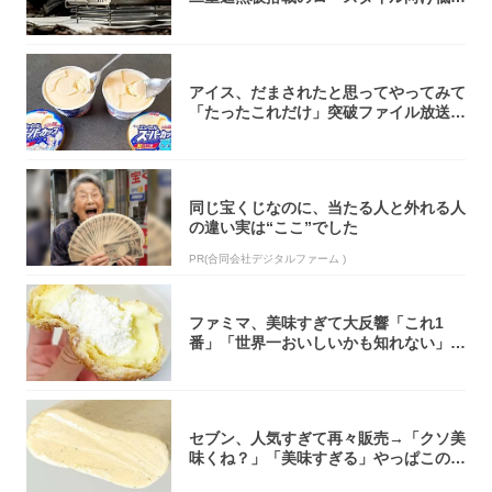
焚き火台
アイス、だまされたと思ってやってみて
「たったこれだけ」突破ファイル放送で
大注目！...
同じ宝くじなのに、当たる人と外れる人
の違い実は“ここ”でした
PR(合同会社デジタルファーム )
ファミマ、美味すぎて大反響「これ1
番」「世界一おいしいかも知れない」
「飲めそう」
セブン、人気すぎて再々販売→「クソ美
味くね？」「美味すぎる」やっぱこのク
オリティ...