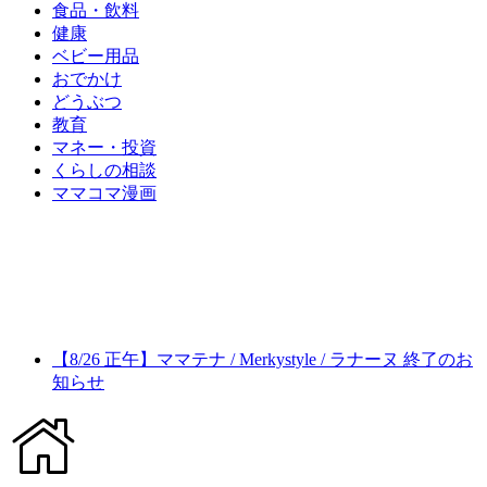
食品・飲料
健康
ベビー用品
おでかけ
どうぶつ
教育
マネー・投資
くらしの相談
ママコマ漫画
【8/26 正午】ママテナ / Merkystyle / ラナーヌ 終了のお
知らせ