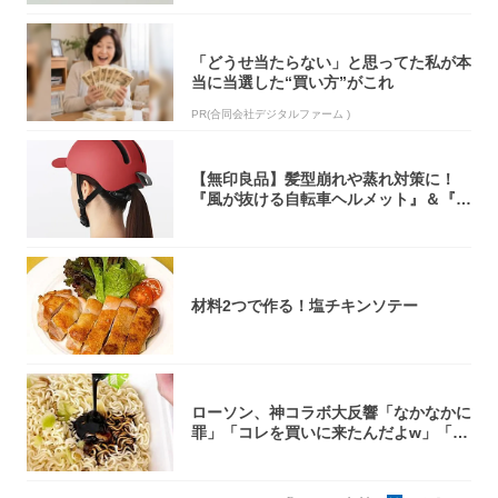
「どうせ当たらない」と思ってた私が本
当に当選した“買い方”がこれ
PR(合同会社デジタルファーム )
【無印良品】髪型崩れや蒸れ対策に！
『風が抜ける自転車ヘルメット』＆『2
0型自転車...
材料2つで作る！塩チキンソテー
ローソン、神コラボ大反響「なかなかに
罪」「コレを買いに来たんだよw」「３
件まわっ...