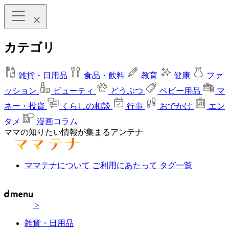
カテゴリ
雑貨・日用品
食品・飲料
教育
健康
ファ
ッション
ビューティ
どうぶつ
ベビー用品
マ
ネー・投資
くらしの相談
行事
おでかけ
エン
タメ
漫画コラム
ママの知りたい情報が集まるアンテナ
ママテナについて
ご利用にあたって
タグ一覧
>
雑貨・日用品