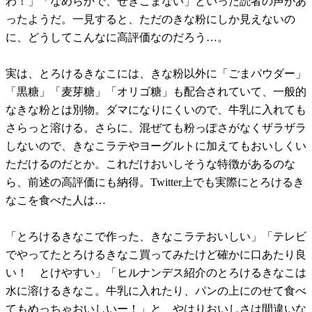
わ！」「なめらかで、せきこまない」といった読者の声があ
ったようだ。一見すると、ただのきな粉にしか見えないの
に、どうしてこんなに高評価なのだろう…。
実は、とろけるきなこには、きな粉以外に「ごまパウダー」
「黒糖」「麦芽糖」「オリゴ糖」も配合されていて、一般的
なきな粉とは別物。ダマになりにくいので、牛乳に入れても
さらっと溶ける。さらに、混ぜても粉っぽさがなくザラザラ
しないので、きなこラテやヨーグルトに加えてもおいしくい
ただけるのだとか。これだけおいしそうな特徴があるのな
ら、前述の高評価にも納得。Twitter上でも実際にとろけるき
なこを食べた人は…
「とろけるきなこで作った、きなこラテおいしい」「テレビ
でやってたとろけるきなこ買ってみたけど確かに口あたり良
い！ とけやすい」「ヒルナンデス紹介のとろけるきなこは
水に溶けるきなこ。牛乳に入れたり、パンの上にのせて食べ
てもめっちゃおいしいー！」と、やはりおいしさは間違いな