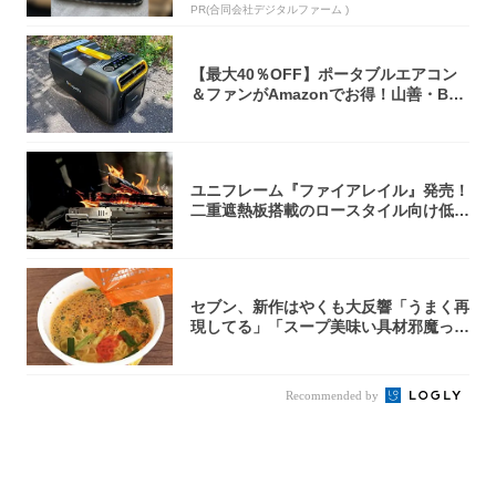
PR(合同会社デジタルファーム )
【最大40％OFF】ポータブルエアコン
＆ファンがAmazonでお得！山善・Bo
u...
ユニフレーム『ファイアレイル』発売！
二重遮熱板搭載のロースタイル向け低型
焚き火台
セブン、新作はやくも大反響「うまく再
現してる」「スープ美味い具材邪魔って
くらい美...
Recommended by