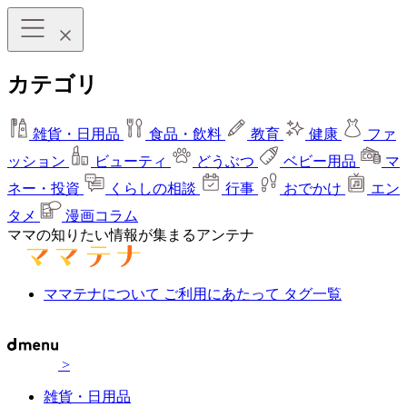
カテゴリ
雑貨・日用品
食品・飲料
教育
健康
ファ
ッション
ビューティ
どうぶつ
ベビー用品
マ
ネー・投資
くらしの相談
行事
おでかけ
エン
タメ
漫画コラム
ママの知りたい情報が集まるアンテナ
ママテナについて
ご利用にあたって
タグ一覧
>
雑貨・日用品