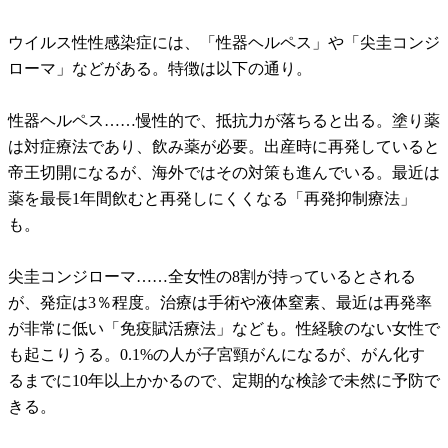
ウイルス性性感染症には、「性器ヘルペス」や「尖圭コンジ
ローマ」などがある。特徴は以下の通り。
性器ヘルペス……慢性的で、抵抗力が落ちると出る。塗り薬
は対症療法であり、飲み薬が必要。出産時に再発していると
帝王切開になるが、海外ではその対策も進んでいる。最近は
薬を最長1年間飲むと再発しにくくなる「再発抑制療法」
も。
尖圭コンジローマ……全女性の8割が持っているとされる
が、発症は3％程度。治療は手術や液体窒素、最近は再発率
が非常に低い「免疫賦活療法」なども。性経験のない女性で
も起こりうる。0.1%の人が子宮頸がんになるが、がん化す
るまでに10年以上かかるので、定期的な検診で未然に予防で
きる。