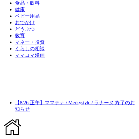
食品・飲料
健康
ベビー用品
おでかけ
どうぶつ
教育
マネー・投資
くらしの相談
ママコマ漫画
【8/26 正午】ママテナ / Merkystyle / ラナーヌ 終了のお
知らせ