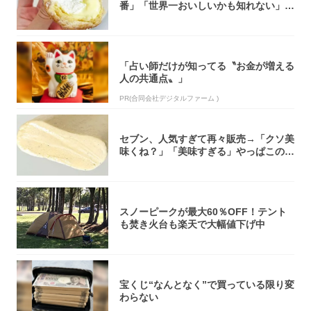
番」「世界一おいしいかも知れない」
「飲めそう」
「占い師だけが知ってる〝お金が増える
人の共通点〟」
PR(合同会社デジタルファーム )
セブン、人気すぎて再々販売→「クソ美
味くね？」「美味すぎる」やっぱこのク
オリティ...
スノーピークが最大60％OFF！テント
も焚き火台も楽天で大幅値下げ中
宝くじ“なんとなく”で買っている限り変
わらない