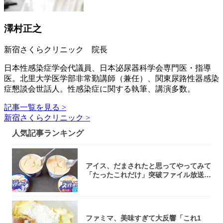
澤村正之
新宿さくらクリニック 院長
日本性感染症学会代議員、日本泌尿器科学会専門医・指導
医。北里大学医学部非常勤講師（兼任）、関東尿路性器感染
症懇談会世話人。性感染症に関する執筆、講演多数。
記事一覧を見る >
新宿さくらクリニック >
人気記事ランキング
アイス、だまされたと思ってやってみて
「たったこれだけ」突破ファイル放送で
大注目！...
ファミマ、美味すぎて大反響「これ1