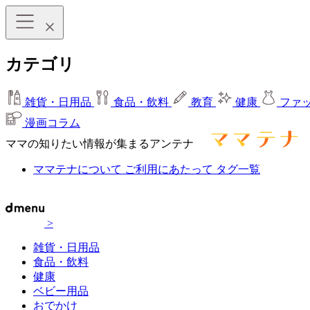
カテゴリ
雑貨・日用品
食品・飲料
教育
健康
ファ
漫画コラム
ママの知りたい情報が集まるアンテナ
ママテナについて
ご利用にあたって
タグ一覧
>
雑貨・日用品
食品・飲料
健康
ベビー用品
おでかけ