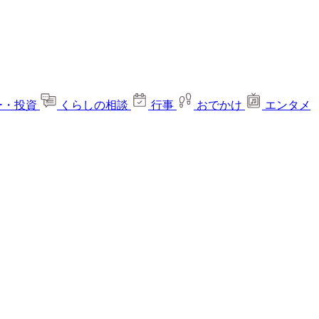
ー・投資
くらしの相談
行事
おでかけ
エンタメ