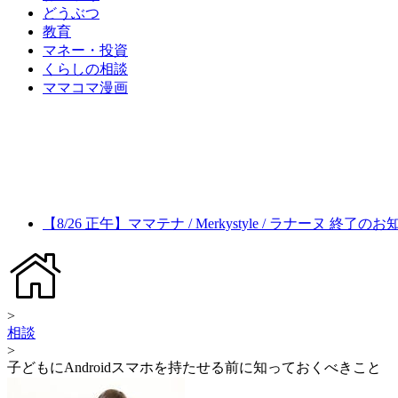
どうぶつ
教育
マネー・投資
くらしの相談
ママコマ漫画
【8/26 正午】ママテナ / Merkystyle / ラナーヌ 終了の
>
相談
>
子どもにAndroidスマホを持たせる前に知っておくべきこと