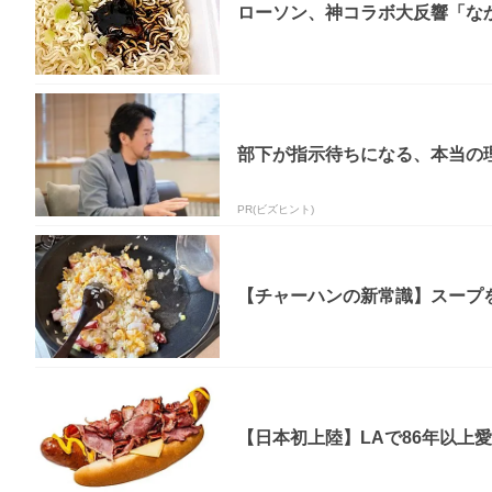
ローソン、神コラボ大反響「なか
部下が指示待ちになる、本当の理
PR(ビズヒント)
【チャーハンの新常識】スープを
【日本初上陸】LAで86年以上愛