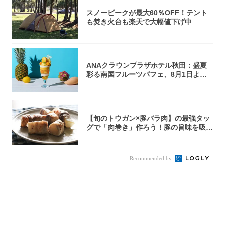
スノーピークが最大60％OFF！テント
も焚き火台も楽天で大幅値下げ中
ANAクラウンプラザホテル秋田：盛夏
彩る南国フルーツパフェ、8月1日より1
ヵ月限...
【旬のトウガン×豚バラ肉】の最強タッ
グで「肉巻き」作ろう！豚の旨味を吸い
尽くした...
Recommended by