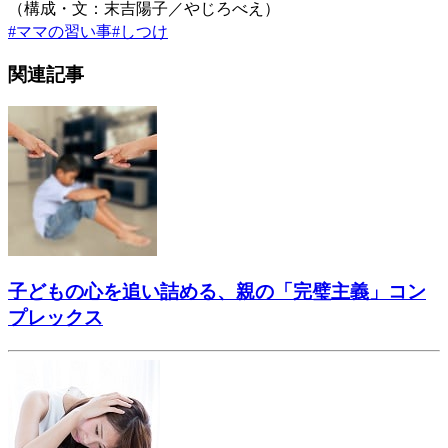
（構成・文：末吉陽子／やじろべえ）
#
ママの習い事
#
しつけ
関連記事
子どもの心を追い詰める、親の「完璧主義」コン
プレックス