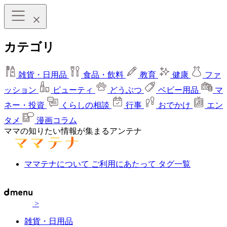
カテゴリ
雑貨・日用品
食品・飲料
教育
健康
ファ
ッション
ビューティ
どうぶつ
ベビー用品
マ
ネー・投資
くらしの相談
行事
おでかけ
エン
タメ
漫画コラム
ママの知りたい情報が集まるアンテナ
ママテナについて
ご利用にあたって
タグ一覧
>
雑貨・日用品