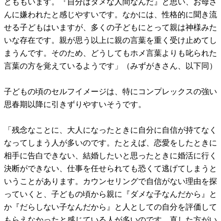
どももいます。『自分はダメな人間なんだ』と思い、お母さ
んに嫌われたと感じやすいです。なかには、性格的に聞き流
せる子どもはいますが、多くの子どもにとって親は神様みた
いな存在です。親が思う以上に親の言葉を重く受け止めてし
まうんです。そのため、どうしてもホメ言葉よりも叱られた
言葉の方を覚えているようです」（みずがきさん、以下同）
子どもの頃のセルフイメージは、特にコンプレックスの強い
思春期以降に引きずりやすいそうです。
「残念なことに、大人になったときに自分に自信が持てなく
なってしまう人が多いのです。たとえば、恋愛をしたときに
相手に告白できない、結婚したいと思ったときに婚活に行く
決断ができない、仕事を任せられても恐くて逃げてしまうと
いうことがあります。カウンセリングで自信がない理由を探
っていくと、子どもの頃から親に『ダメな子なんだから』と
か『だらしない子なんだから』と人としての自分を評価して
もらえなかったと感じている人が多いのです。直した方がい