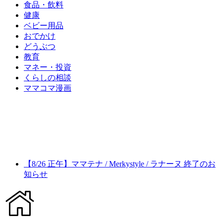
食品・飲料
健康
ベビー用品
おでかけ
どうぶつ
教育
マネー・投資
くらしの相談
ママコマ漫画
【8/26 正午】ママテナ / Merkystyle / ラナーヌ 終了のお
知らせ