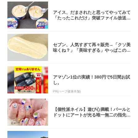
アイス、だまされたと思ってやってみて
「たったこれだけ」突破ファイル放送で
大注目！...
セブン、人気すぎて再々販売→「クソ美
味くね？」「美味すぎる」やっぱこのク
オリティ...
アマゾン1位の実績！380円で5日間お試
し。
PR(ハーブ健康本舗)
【個性派ネイル】遊び心満載！パールと
ドットにアートが光る唯一無二の指先が
完成！