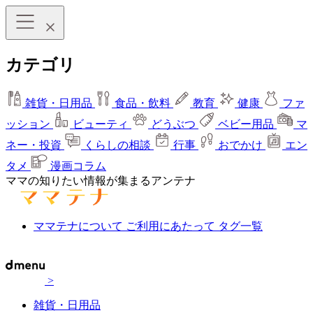
カテゴリ
雑貨・日用品
食品・飲料
教育
健康
ファ
ッション
ビューティ
どうぶつ
ベビー用品
マ
ネー・投資
くらしの相談
行事
おでかけ
エン
タメ
漫画コラム
ママの知りたい情報が集まるアンテナ
ママテナについて
ご利用にあたって
タグ一覧
>
雑貨・日用品