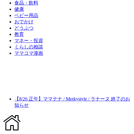
食品・飲料
健康
ベビー用品
おでかけ
どうぶつ
教育
マネー・投資
くらしの相談
ママコマ漫画
【8/26 正午】ママテナ / Merkystyle / ラナーヌ 終了のお
知らせ