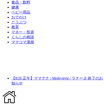
食品・飲料
健康
ベビー用品
おでかけ
どうぶつ
教育
マネー・投資
くらしの相談
ママコマ漫画
【8/26 正午】ママテナ / Merkystyle / ラナーヌ 終了のお
知らせ