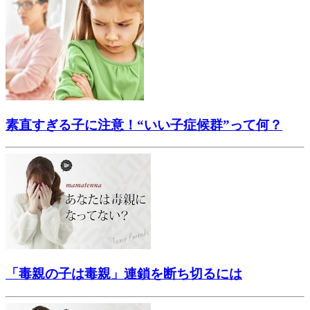
素直すぎる子に注意！“いい子症候群”って何？
「毒親の子は毒親」連鎖を断ち切るには