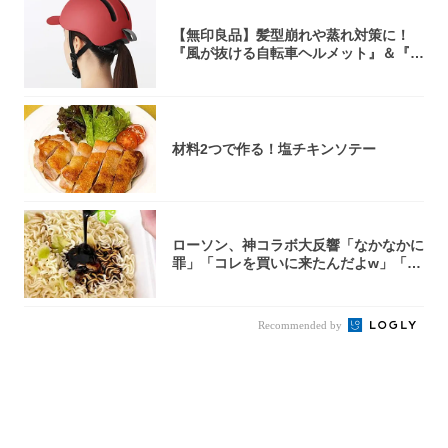
【無印良品】髪型崩れや蒸れ対策に！
『風が抜ける自転車ヘルメット』＆『2
0型自転車...
材料2つで作る！塩チキンソテー
ローソン、神コラボ大反響「なかなかに
罪」「コレを買いに来たんだよw」「３
件まわっ...
Recommended by