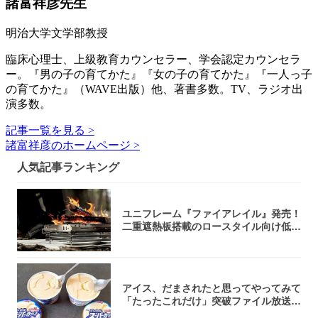
諸富祥彦先生
明治大学文学部教授
臨床心理士、上級教育カウンセラー、学会認定カウンセラ
ー。『男の子の育てかた』『女の子の育てかた』『一人っ子
の育てかた』（WAVE出版）他、著書多数。TV、ラジオ出
演多数。
記事一覧を見る >
諸富祥彦のホームページ >
人気記事ランキング
ユニフレーム『ファイアレイル』発売！
二重遮熱板搭載のロースタイル向け低型
焚き火台
アイス、だまされたと思ってやってみて
「たったこれだけ」突破ファイル放送で
大注目！...