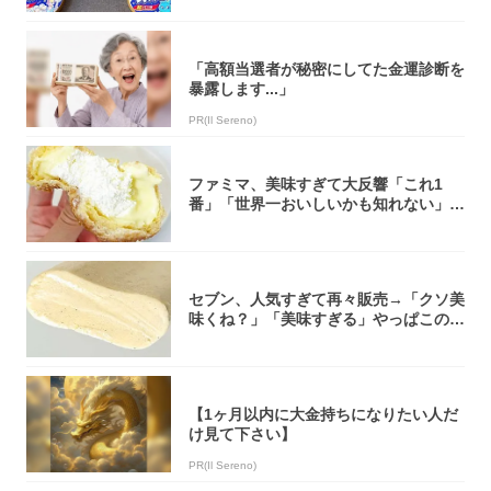
「高額当選者が秘密にしてた金運診断を
暴露します...」
PR(Il Sereno)
ファミマ、美味すぎて大反響「これ1
番」「世界一おいしいかも知れない」
「飲めそう」
セブン、人気すぎて再々販売→「クソ美
味くね？」「美味すぎる」やっぱこのク
オリティ...
【1ヶ月以内に大金持ちになりたい人だ
け見て下さい】
PR(Il Sereno)