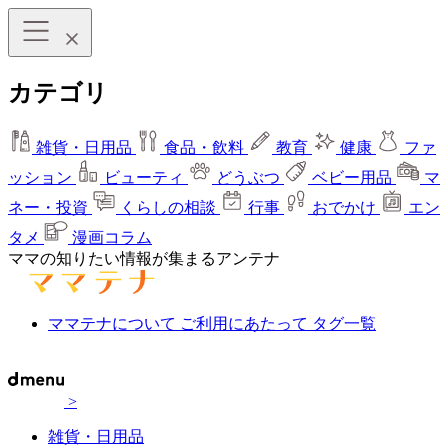
カテゴリ
雑貨・日用品
食品・飲料
教育
健康
ファ
ッション
ビューティ
どうぶつ
ベビー用品
マ
ネー・投資
くらしの相談
行事
おでかけ
エン
タメ
漫画コラム
ママの知りたい情報が集まるアンテナ
ママテナについて
ご利用にあたって
タグ一覧
>
雑貨・日用品