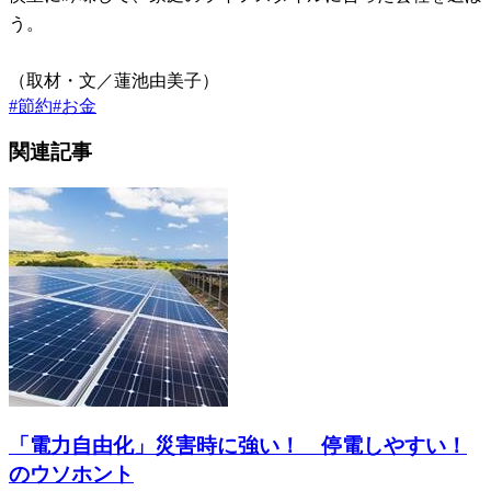
う。
（取材・文／蓮池由美子）
#
節約
#
お金
関連記事
「電力自由化」災害時に強い！ 停電しやすい！
のウソホント