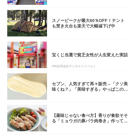
スノーピークが最大60％OFF！テント
も焚き火台も楽天で大幅値下げ中
宝くじ当選で貧乏女性が人生変えた実話
PR(合同会社デジタルファーム )
セブン、人気すぎて再々販売→「クソ美
味くね？」「美味すぎる」やっぱこのク
オリティ...
【薬味じゃない食べ方】香りが食欲そそ
る「ミョウガの豚バラ肉巻き」作ってみ
た！辛み...