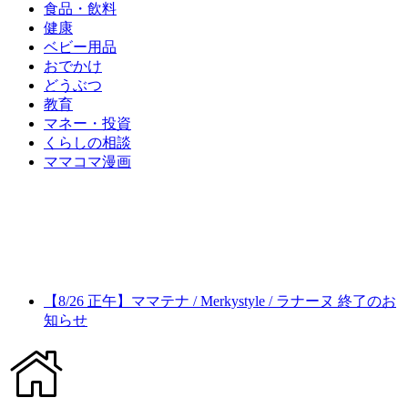
食品・飲料
健康
ベビー用品
おでかけ
どうぶつ
教育
マネー・投資
くらしの相談
ママコマ漫画
【8/26 正午】ママテナ / Merkystyle / ラナーヌ 終了のお
知らせ