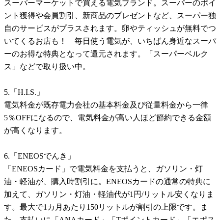
スーパーマーケットで買える電気ブランド。スーパーのポイ
ント獲得や会員割引、新商品のプレゼントなど、スーパー独
自のサービスがプラスされます。卵やティッシュが無料でつ
いてくるお店も！ 毎日使う電気が、いちばん身近なスーパ
ーのお得な特典となって還元されます。「スーパーベルク
ス」などで取り扱い中。
5.「H.I.S.」
電気料金が既存電力会社の基本料金及び従量料金から一律
5％OFFになるので、電気料金が高い人ほど節約できる金額
が高くなります。
6.「ENEOSでんき」
「ENEOSカード」で電気料金を支払うと、ガソリン・灯
油・軽油が、購入時割引に。ENEOSカードの通常の特典に
加えて、ガソリン・灯油・軽油代が1円/リットル安くなりま
す。最大で1カ月あたり150リットルが割引の上限です。ま
た、支払いに「ANAカード」「Tポイントカード」「エポス