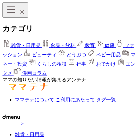
カテゴリ
雑貨・日用品
食品・飲料
教育
健康
ファ
ッション
ビューティ
どうぶつ
ベビー用品
マ
ネー・投資
くらしの相談
行事
おでかけ
エン
タメ
漫画コラム
ママの知りたい情報が集まるアンテナ
ママテナについて
ご利用にあたって
タグ一覧
>
雑貨・日用品