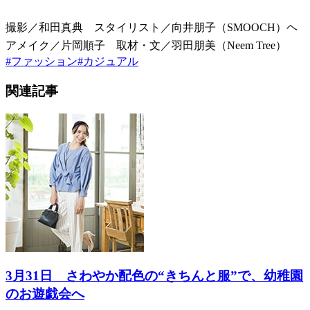
撮影／和田真典 スタイリスト／向井朋子（SMOOCH）ヘ
アメイク／片岡順子 取材・文／羽田朋美（Neem Tree）
#
ファッション
#
カジュアル
関連記事
3月31日 さわやか配色の“きちんと服”で、幼稚園
のお遊戯会へ