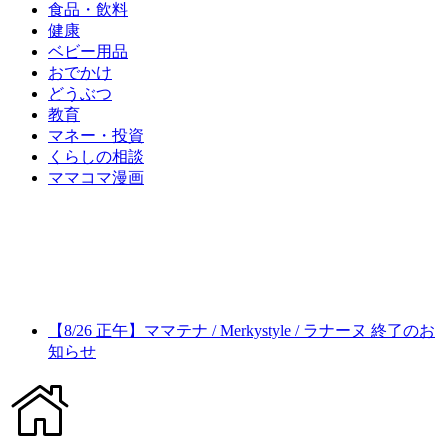
食品・飲料
健康
ベビー用品
おでかけ
どうぶつ
教育
マネー・投資
くらしの相談
ママコマ漫画
【8/26 正午】ママテナ / Merkystyle / ラナーヌ 終了のお
知らせ