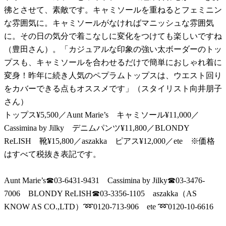
彿とさせて、素敵です。キャミソールを重ねるとフェミニン
な雰囲気に。キャミソールがなければマニッシュな雰囲気
に。その日の気分で着こなしに変化をつけても楽しいですね
（豊田さん）。「カジュアルな印象の強い太ボーダーのトッ
プスも、キャミソールを合わせるだけで簡単におしゃれ着に
変身！昨年に続き人気のペプラムトップスは、ウエスト回り
をカバーできる点もオススメです」（スタイリスト向井朋子
さん）
トップス¥5,500／Aunt Marie’s キャミソール¥11,000／
Cassimina by Jilky デニムパンツ¥11,800／BLONDY
ReLISH 靴¥15,800／aszakka ピアス¥12,000／ete ※価格
はすべて税抜き表記です。
Aunt Marie’s☎︎03-6431-9431 Cassimina by Jilky☎︎03-3476-
7006 BLONDY ReLISH☎︎03-3356-1105 aszakka（AS
KNOW AS CO.,LTD）➿0120-713-906 ete ➿0120-10-6616