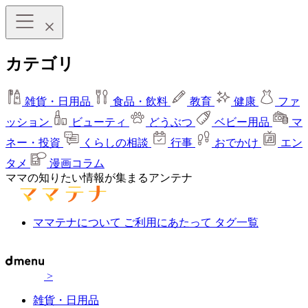
カテゴリ
雑貨・日用品
食品・飲料
教育
健康
ファ
ッション
ビューティ
どうぶつ
ベビー用品
マ
ネー・投資
くらしの相談
行事
おでかけ
エン
タメ
漫画コラム
ママの知りたい情報が集まるアンテナ
ママテナについて
ご利用にあたって
タグ一覧
>
雑貨・日用品