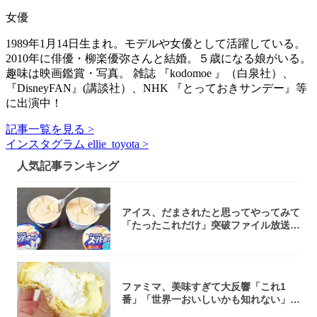
女優
1989年1月14日生まれ。モデルや女優として活躍している。
2010年に俳優・柳楽優弥さんと結婚。５歳になる娘がいる。
趣味は映画鑑賞・写真。 雑誌 『kodomoe 』（白泉社）、
『DisneyFAN』(講談社）、NHK 『とっておきサンデー』等
に出演中！
記事一覧を見る >
インスタグラム ellie_toyota >
人気記事ランキング
アイス、だまされたと思ってやってみて
「たったこれだけ」突破ファイル放送で
大注目！...
ファミマ、美味すぎて大反響「これ1
番」「世界一おいしいかも知れない」
「飲めそう」