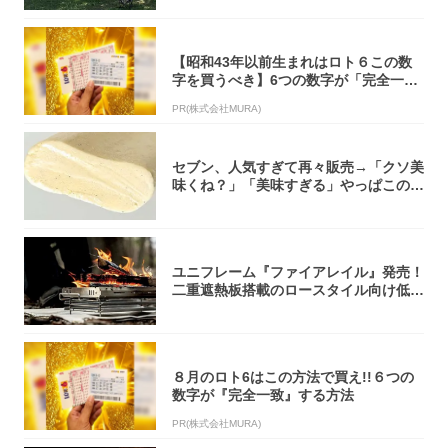
【昭和43年以前生まれはロト６この数
字を買うべき】6つの数字が「完全一
致」する方...
PR(株式会社MURA)
セブン、人気すぎて再々販売→「クソ美
味くね？」「美味すぎる」やっぱこのク
オリティ...
ユニフレーム『ファイアレイル』発売！
二重遮熱板搭載のロースタイル向け低型
焚き火台
８月のロト6はこの方法で買え!!６つの
数字が『完全一致』する方法
PR(株式会社MURA)