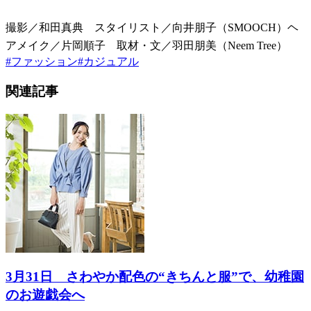
撮影／和田真典 スタイリスト／向井朋子（SMOOCH）ヘ
アメイク／片岡順子 取材・文／羽田朋美（Neem Tree）
#
ファッション
#
カジュアル
関連記事
3月31日 さわやか配色の“きちんと服”で、幼稚園
のお遊戯会へ