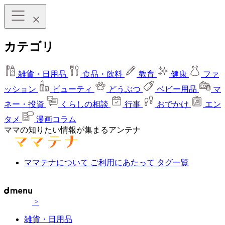
カテゴリ
雑貨・日用品
食品・飲料
教育
健康
ファ
ッション
ビューティ
どうぶつ
ベビー用品
マ
ネー・投資
くらしの相談
行事
おでかけ
エン
タメ
漫画コラム
ママの知りたい情報が集まるアンテナ
ママテナについて
ご利用にあたって
タグ一覧
>
雑貨・日用品