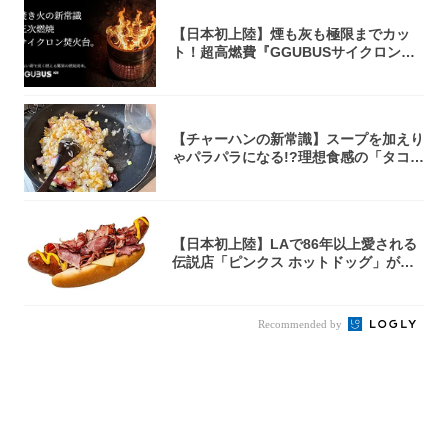
【日本初上陸】煙も灰も極限までカッ
ト！超高燃費『GGUBUSサイクロン焚
火台』が...
【チャーハンの新常識】スープを加えり
ゃパラパラになる!?理想食感の「タコチ
ャーハ...
【日本初上陸】LAで86年以上愛される
伝説店「ピンクス ホットドッグ」が年
内に東...
Recommended by