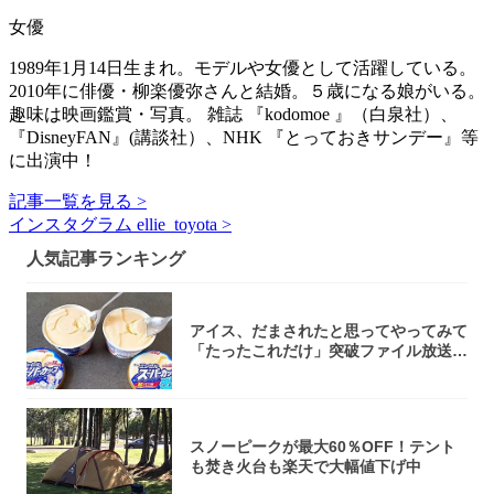
女優
1989年1月14日生まれ。モデルや女優として活躍している。
2010年に俳優・柳楽優弥さんと結婚。５歳になる娘がいる。
趣味は映画鑑賞・写真。 雑誌 『kodomoe 』（白泉社）、
『DisneyFAN』(講談社）、NHK 『とっておきサンデー』等
に出演中！
記事一覧を見る >
インスタグラム ellie_toyota >
人気記事ランキング
アイス、だまされたと思ってやってみて
「たったこれだけ」突破ファイル放送で
大注目！...
スノーピークが最大60％OFF！テント
も焚き火台も楽天で大幅値下げ中