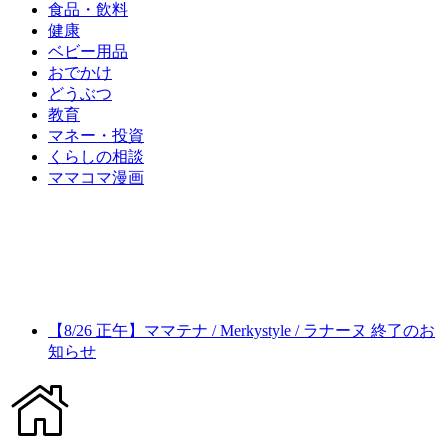
食品・飲料
健康
ベビー用品
おでかけ
どうぶつ
教育
マネー・投資
くらしの相談
ママコマ漫画
【8/26 正午】ママテナ / Merkystyle / ラナーヌ 終了のお
知らせ