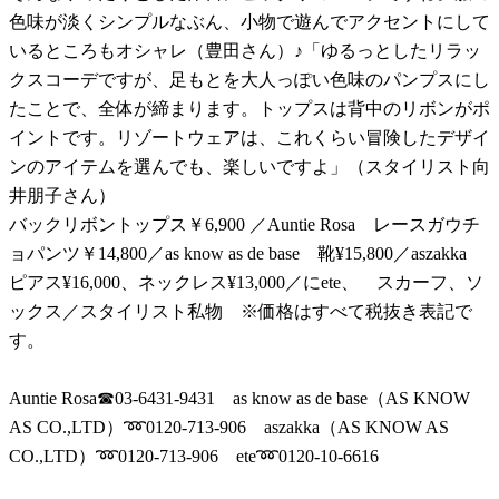
色味が淡くシンプルなぶん、小物で遊んでアクセントにして
いるところもオシャレ（豊田さん）♪「ゆるっとしたリラッ
クスコーデですが、足もとを大人っぽい色味のパンプスにし
たことで、全体が締まります。トップスは背中のリボンがポ
イントです。リゾートウェアは、これくらい冒険したデザイ
ンのアイテムを選んでも、楽しいですよ」（スタイリスト向
井朋子さん）
バックリボントップス￥6,900 ／Auntie Rosa レースガウチ
ョパンツ￥14,800／as know as de base 靴¥15,800／aszakka
ピアス¥16,000、ネックレス¥13,000／にete、 スカーフ、ソ
ックス／スタイリスト私物 ※価格はすべて税抜き表記で
す。
Auntie Rosa☎︎03-6431-9431 as know as de base（AS KNOW
AS CO.,LTD）➿0120-713-906 aszakka（AS KNOW AS
CO.,LTD）➿0120-713-906 ete➿0120-10-6616