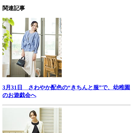
関連記事
3月31日 さわやか配色の“きちんと服”で、幼稚園
のお遊戯会へ