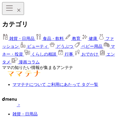
カテゴリ
雑貨・日用品
食品・飲料
教育
健康
ファ
ッション
ビューティ
どうぶつ
ベビー用品
マ
ネー・投資
くらしの相談
行事
おでかけ
エン
タメ
漫画コラム
ママの知りたい情報が集まるアンテナ
ママテナについて
ご利用にあたって
タグ一覧
>
雑貨・日用品