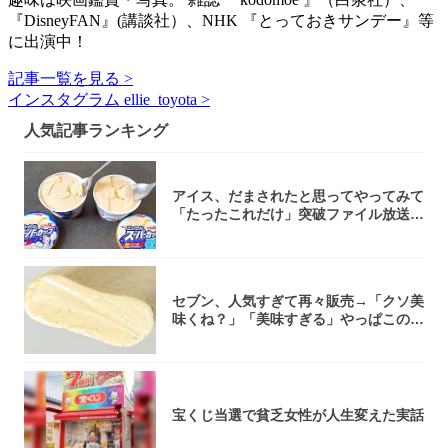
『DisneyFAN』(講談社）、NHK 『とっておきサンデー』等
に出演中！
記事一覧を見る >
インスタグラム ellie_toyota >
人気記事ランキング
アイス、だまされたと思ってやってみて
「たったこれだけ」突破ファイル放送で
大注目！...
セブン、人気すぎて再々販売→「クソ美
味くね？」「美味すぎる」やっぱこのク
オリティ...
宝くじ当選で貧乏女性が人生変えた実話