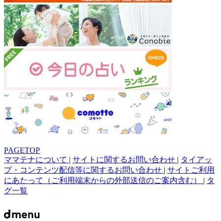
PAGETOP
ママテナについて
|
サイトに関するお問い合わせ
|
タイアッ
プ・コンテンツ配信等に関するお問い合わせ
|
サイトご利用
にあたって（ご利用端末からの外部送信のご案内含む）
|
タ
グ一覧