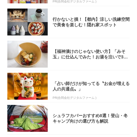
PR(合同会社デジタルファーム )
行かないと損！【都内】涼しい洗練空間
で美食を楽しむ！隠れ家スポット
【福神漬けのじゃない使い方】「みそ
玉」に仕込んでみた！お湯を注いで30
秒で…朝の...
「占い師だけが知ってる〝お金が増える
人の共通点〟」
PR(合同会社デジタルファーム )
シュラフカバーおすすめ8選！登山・冬
キャンプ向けの選び方も解説