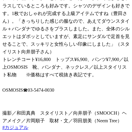
ラスしているところも好みです。シャツのデザインも好きで
す。1枚でおしゃれが完成する上級アイテムですね（豊田さ
ん）。「きっちりした感じの服なので、あえてダウンスタイ
ル＋バンダナでゆるさをプラスしました。また、全体のシル
エットはダボッとしていますが、素足にサンダルで足首を見
せることで、スッキリと女性らしい印象にしました」（スタ
イリスト向井朋子さん）
トレンチコート¥16,800 トップス¥6,900、パンツ¥7,900／以
上OSMOSIS 靴、バンダナ、ネックレス／以上スタイリス
ト私物 ※価格はすべて税抜き表記です。
OSMOSIS☎︎03-5474-0030
撮影／和田真典 スタイリスト／向井朋子（SMOOCH）ヘ
アメイク／片岡順子 取材・文／羽田朋美（Neem Tree）
#
カジュアル