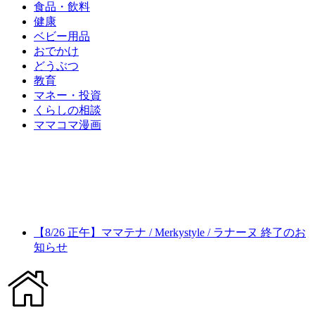
食品・飲料
健康
ベビー用品
おでかけ
どうぶつ
教育
マネー・投資
くらしの相談
ママコマ漫画
【8/26 正午】ママテナ / Merkystyle / ラナーヌ 終了のお
知らせ