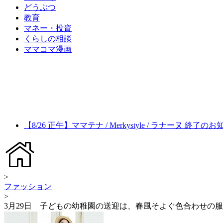
どうぶつ
教育
マネー・投資
くらしの相談
ママコマ漫画
【8/26 正午】ママテナ / Merkystyle / ラナーヌ 終了の
>
ファッション
>
3月29日 子どもの幼稚園の送迎は、春風そよぐ色合わせの