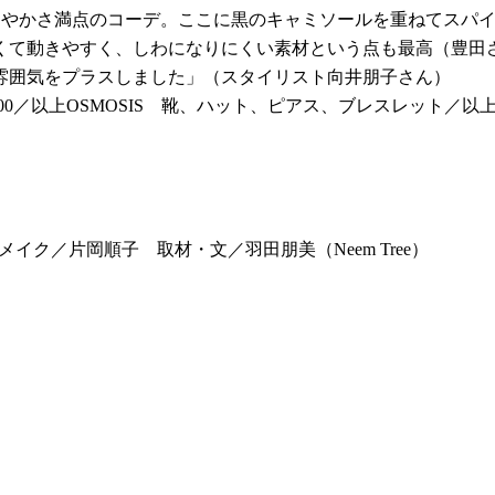
わやかさ満点のコーデ。ここに黒のキャミソールを重ねてスパ
くて動きやすく、しわになりにくい素材という点も最高（豊田
雰囲気をプラスしました」（スタイリスト向井朋子さん）
ト¥8,900／以上OSMOSIS 靴、ハット、ピアス、ブレスレ
イク／片岡順子 取材・文／羽田朋美（Neem Tree）