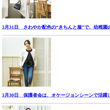
3月31日 さわやか配色の“きちんと服”で、幼稚園
3月30日 保護者会は、オケージョンシーンで活躍