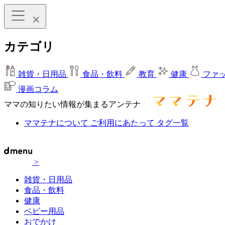
カテゴリ
雑貨・日用品
食品・飲料
教育
健康
ファ
漫画コラム
ママの知りたい情報が集まるアンテナ
ママテナについて
ご利用にあたって
タグ一覧
>
雑貨・日用品
食品・飲料
健康
ベビー用品
おでかけ