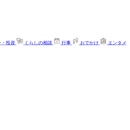
ー・投資
くらしの相談
行事
おでかけ
エンタメ