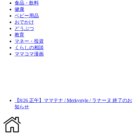
食品・飲料
健康
ベビー用品
おでかけ
どうぶつ
教育
マネー・投資
くらしの相談
ママコマ漫画
【8/26 正午】ママテナ / Merkystyle / ラナーヌ 終了のお
知らせ