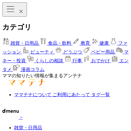
カテゴリ
雑貨・日用品
食品・飲料
教育
健康
ファ
ッション
ビューティ
どうぶつ
ベビー用品
マ
ネー・投資
くらしの相談
行事
おでかけ
エン
タメ
漫画コラム
ママの知りたい情報が集まるアンテナ
ママテナについて
ご利用にあたって
タグ一覧
>
雑貨・日用品