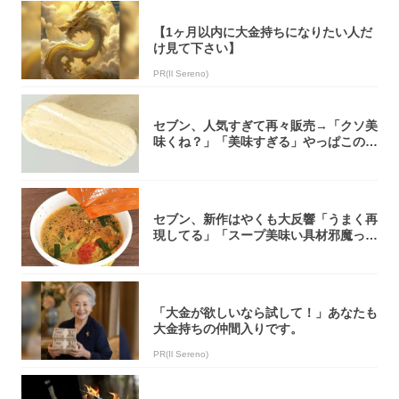
【1ヶ月以内に大金持ちになりたい人だ
け見て下さい】
PR(Il Sereno)
セブン、人気すぎて再々販売→「クソ美
味くね？」「美味すぎる」やっぱこのク
オリティ...
セブン、新作はやくも大反響「うまく再
現してる」「スープ美味い具材邪魔って
くらい美...
「大金が欲しいなら試して！」あなたも
大金持ちの仲間入りです。
PR(Il Sereno)