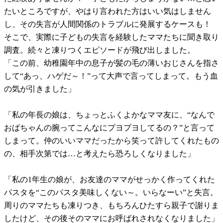
たいところですが、やはり言われた方はいい気はしません
し、その失言が人間関係のトラブルに発展するケースも！
そこで、実際に子どもの失言を経験したママたちに聞き取り
調査。続々と凍りつくエピソードが飛び出しました。
「この前、幼稚園年中の息子が髪の毛の薄いおじさんを指さ
して“あっ、ハゲだ～！”って大声で言ってしまって。もう血
の気が引きました」
「私の年長の娘は、ちょっとふくよかなママ友に、“なんで
おばちゃんの腕ってこんなにプヨプヨしてるの？”と言って
しまって。仲のいいママだったから笑って許してくれたもの
の、相手次第では…と考えたら恐ろしくなりました」
「私の1年生の娘が、お友達のママがせっかく作ってくれた
パスタを“このパスタ美味しくない～。いらなーい”と失言。
周りのママたちも凍りつき、もちろんひたすら親子で謝りま
したけど、その後そのママにお呼ばれされなくなりました」