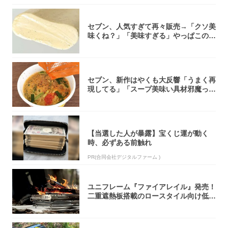
セブン、人気すぎて再々販売→「クソ美
味くね？」「美味すぎる」やっぱこのク
オリティ...
セブン、新作はやくも大反響「うまく再
現してる」「スープ美味い具材邪魔って
くらい美...
【当選した人が暴露】宝くじ運が動く
時、必ずある前触れ
PR(合同会社デジタルファーム )
ユニフレーム『ファイアレイル』発売！
二重遮熱板搭載のロースタイル向け低型
焚き火台