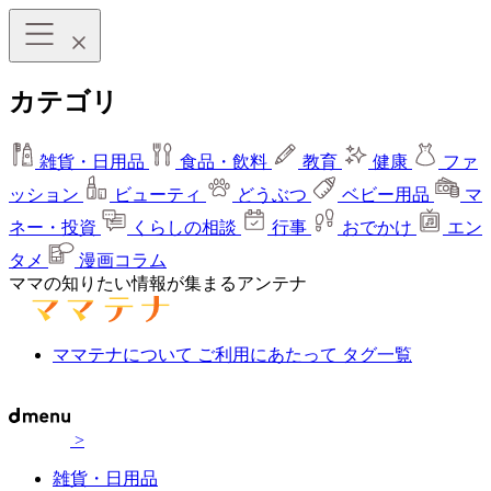
カテゴリ
雑貨・日用品
食品・飲料
教育
健康
ファ
ッション
ビューティ
どうぶつ
ベビー用品
マ
ネー・投資
くらしの相談
行事
おでかけ
エン
タメ
漫画コラム
ママの知りたい情報が集まるアンテナ
ママテナについて
ご利用にあたって
タグ一覧
>
雑貨・日用品