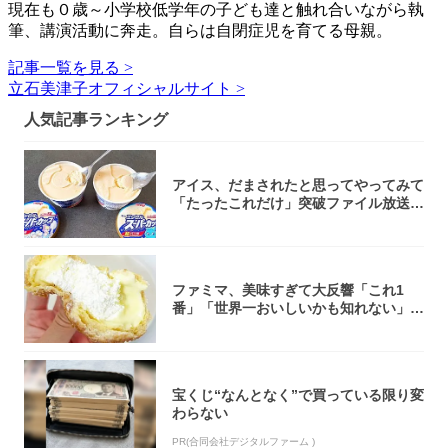
現在も０歳～小学校低学年の子ども達と触れ合いながら執
筆、講演活動に奔走。自らは自閉症児を育てる母親。
記事一覧を見る >
立石美津子オフィシャルサイト >
人気記事ランキング
アイス、だまされたと思ってやってみて
「たったこれだけ」突破ファイル放送で
大注目！...
ファミマ、美味すぎて大反響「これ1
番」「世界一おいしいかも知れない」
「飲めそう」
宝くじ“なんとなく”で買っている限り変
わらない
PR(合同会社デジタルファーム )