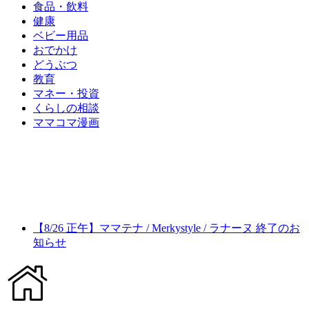
食品・飲料
健康
ベビー用品
おでかけ
どうぶつ
教育
マネー・投資
くらしの相談
ママコマ漫画
【8/26 正午】ママテナ / Merkystyle / ラナーヌ 終了のお
知らせ