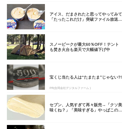
アイス、だまされたと思ってやってみて
「たったこれだけ」突破ファイル放送で
大注目！...
スノーピークが最大60％OFF！テント
も焚き火台も楽天で大幅値下げ中
宝くじ当たる人は“たまたま”じゃない?!
PR(合同会社デジタルファーム )
セブン、人気すぎて再々販売→「クソ美
味くね？」「美味すぎる」やっぱこのク
オリティ...