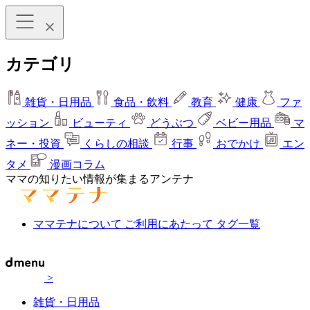
カテゴリ
雑貨・日用品
食品・飲料
教育
健康
ファ
ッション
ビューティ
どうぶつ
ベビー用品
マ
ネー・投資
くらしの相談
行事
おでかけ
エン
タメ
漫画コラム
ママの知りたい情報が集まるアンテナ
ママテナについて
ご利用にあたって
タグ一覧
>
雑貨・日用品