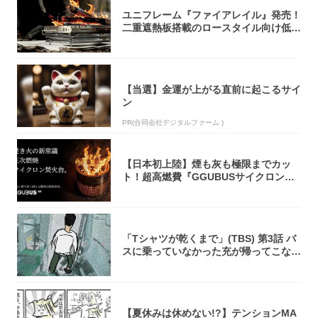
ユニフレーム『ファイアレイル』発売！
二重遮熱板搭載のロースタイル向け低型
焚き火台
【当選】金運が上がる直前に起こるサイ
ン
PR(合同会社デジタルファーム )
【日本初上陸】煙も灰も極限までカッ
ト！超高燃費『GGUBUSサイクロン焚
火台』が...
「Tシャツが乾くまで」(TBS) 第3話 バ
スに乗っていなかった充が帰ってこな
い...
【夏休みは休めない!?】テンションMA