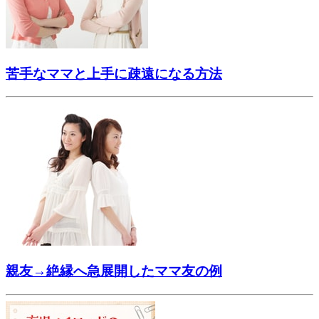
苦手なママと上手に疎遠になる方法
親友→絶縁へ急展開したママ友の例