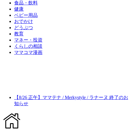
食品・飲料
健康
ベビー用品
おでかけ
どうぶつ
教育
マネー・投資
くらしの相談
ママコマ漫画
【8/26 正午】ママテナ / Merkystyle / ラナーヌ 終了のお
知らせ