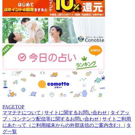
PAGETOP
ママテナについて
|
サイトに関するお問い合わせ
|
タイアッ
プ・コンテンツ配信等に関するお問い合わせ
|
サイトご利用
にあたって（ご利用端末からの外部送信のご案内含む）
|
タ
グ一覧