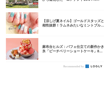
O」...
【涼しげ夏ネイル】ゴールドスタッズと
相性抜群！ラムネみたいなミントブルー
で指先に...
麻布台ヒルズ：パフェ仕立ての新作かき
氷「ピーチベリーショートケーキ」8月
1日より...
Recommended by