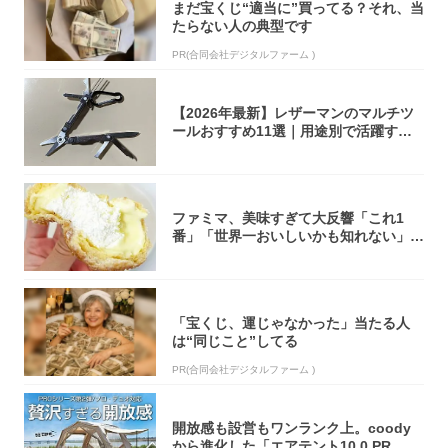
まだ宝くじ“適当に”買ってる？それ、当
たらない人の典型です
PR(合同会社デジタルファーム )
【2026年最新】レザーマンのマルチツ
ールおすすめ11選｜用途別で活躍する
モデル...
ファミマ、美味すぎて大反響「これ1
番」「世界一おいしいかも知れない」
「飲めそう」
「宝くじ、運じゃなかった」当たる人
は“同じこと”してる
PR(合同会社デジタルファーム )
開放感も設営もワンランク上。coody
から進化した「エアテント10.0 PR