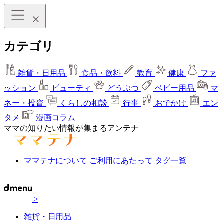
カテゴリ
雑貨・日用品
食品・飲料
教育
健康
ファ
ッション
ビューティ
どうぶつ
ベビー用品
マ
ネー・投資
くらしの相談
行事
おでかけ
エン
タメ
漫画コラム
ママの知りたい情報が集まるアンテナ
ママテナについて
ご利用にあたって
タグ一覧
>
雑貨・日用品